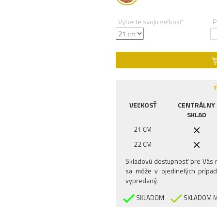
Vyberte svoju veľkosť
P
T
VEĽKOSŤ
CENTRÁLNY
SKLAD
21 CM
22 CM
Skladovú dostupnosť pre Vás n
sa môže v ojedinelých prípad
vypredaný.
SKLADOM
SKLADOM M