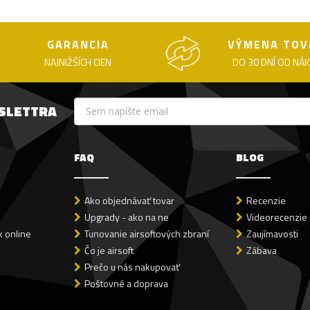
GARANCIA
VÝMENA TOV
NAJNIŽŠÍCH CIEN
DO 30 DNÍ OD NÁ
WSLETTRA
FAQ
BLOG
Ako objednávať tovar
Recenzie
Upgrady - ako na ne
Videorecenzie
 online
Tunovanie airsoftových zbraní
Zaujímavosti
Čo je airsoft
Zábava
Prečo u nás nakupovať
Poštovné a doprava