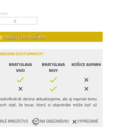
očet
VLOŽIŤ DO KOŠÍKA
ABUĽKA DOSTUPNOSTI
BRATISLAVA
BRATISLAVA
KOŠICE AUPARK
VIVO
NIVY
iekoľkokrát denne aktualizujeme, ale aj napriek tomu
och stať, že tovar, ktorý si objednáte môže byť už
ALÉ MNOŽSTVO
NA OBJEDNÁVKU
VYPREDANÉ