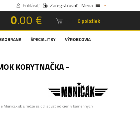
Prihlásiť
Zaregistrovať
Mena
0
.00 €
Košík:
0 položiek
BAOBRANA
ŠPECIALITKY
VÝROBCOVIA
OK KORYTNAČKA -
pe Muničák.sk a môže sa odlišovať od cien v kamenných