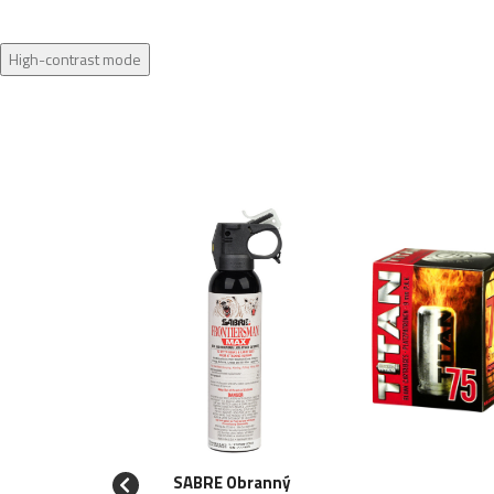
High-contrast mode
SABRE Obranný