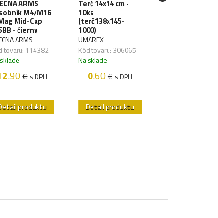
ECNA ARMS
Terč 14x14 cm -
SPECNA ARMS
sobník M4/M16
10ks
LiPo batéria 11
Mag Mid-Cap
(terč138x145-
1000mAh 3S 20
5BB - čierny
1000)
TDean (1pack)
ECNA ARMS
UMAREX
SPECNA ARMS
d tovaru: 114382
Kód tovaru: 306065
Kód tovaru: 1176
 sklade
Na sklade
Na sklade
12
.90
0
.60
18
.50
€
€
€
s DPH
s DPH
s D
Detail produktu
Detail produktu
Detail produk