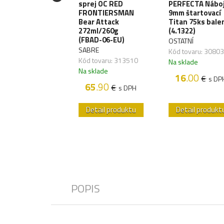
AW GEAR
sprej OC RED
PERFECTA Nábo
paľovač STORM
FRONTIERSMAN
9mm štartovací
III - black
Bear Attack
Titan 75ks bale
723006000)
272ml/260g
(4.1322)
(FBAD-06-EU)
AW GEAR
OSTATNÍ
SABRE
 tovaru: 257017
Kód tovaru: 3080
Kód tovaru: 313510
sklade
Na sklade
Na sklade
5
.00
16
.00
€
€
s DPH
s DP
65
.90
€
s DPH
etail produktu
Detail produktu
Detail produkt
POPIS