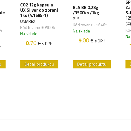
j
SP
CO2 12g kapsula
BLS BB 0,28g
Zá
UX Silver do zbraní
nie
/3500ks /1kg
S-
1ks (4.1685-1)
12
BLS
UMAREX
SP
Kód tovaru: 116465
Kód tovaru: 305006
34
Kó
Na sklade
Na sklade
Na
9
.00
€
s DPH
0
.70
€
s DPH
H
u
Detail produktu
Detail produktu