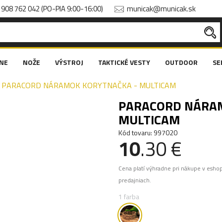
908 762 042 (PO-PIA 9:00-16:00)
municak@municak.sk
NE
NOŽE
VÝSTROJ
TAKTICKÉ VESTY
OUTDOOR
SE
PARACORD NÁRAMOK KORYTNAČKA - MULTICAM
PARACORD NÁRAM
MULTICAM
Kód tovaru: 997020
10
.30 €
Cena platí výhradne pri nákupe v esho
predajniach.
1 farba