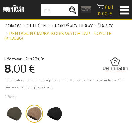
( 0 )
0
.00 €
DOMOV
OBLEČENIE
POKRÝVKY HLAVY
ČIAPKY
PENTAGON ČIAPKA KORIS WATCH CAP - COYOTE
(K13036)
Kód tovaru: 211221,04
8
.00 €
Cena platí výhradne pri nákupe v eshope Muničák.sk a môže sa odlišovať od
cien v kamenných predajniach.
3 farby