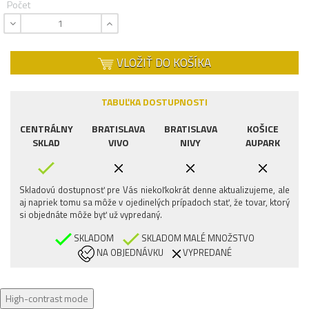
Počet
VLOŽIŤ DO KOŠÍKA
TABUĽKA DOSTUPNOSTI
CENTRÁLNY
BRATISLAVA
BRATISLAVA
KOŠICE
SKLAD
VIVO
NIVY
AUPARK
Skladovú dostupnosť pre Vás niekoľkokrát denne aktualizujeme, ale
aj napriek tomu sa môže v ojedinelých prípadoch stať, že tovar, ktorý
si objednáte môže byť už vypredaný.
SKLADOM
SKLADOM MALÉ MNOŽSTVO
NA OBJEDNÁVKU
VYPREDANÉ
High-contrast mode