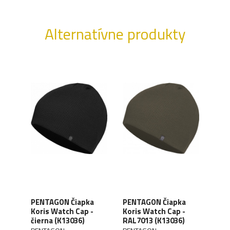
Alternatívne produkty
all
PENTAGON Čiapka
PENTAGON Čiapka
HEL
Koris Watch Cap -
Koris Watch Cap -
Watc
čierna (K13036)
RAL7013 (K13036)
(CZ
LK)