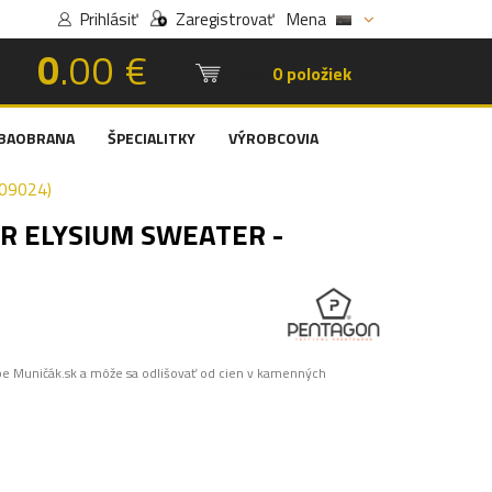
Prihlásiť
Zaregistrovať
Mena
0
.00 €
Košík:
0 položiek
BAOBRANA
ŠPECIALITKY
VÝROBCOVIA
09024)
R ELYSIUM SWEATER -
pe Muničák.sk a môže sa odlišovať od cien v kamenných