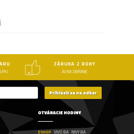
Í
ARU
ZÁRUKA 2 ROKY
KUPU
AJ NA ZBRANE
Prihlásiť sa na odber
OTVÁRACIE HODINY
ESHOP
VIVO BA
NIVY BA