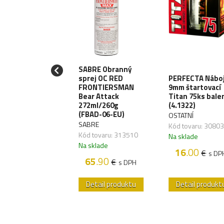
SABRE Obranný
LE10 Meč
sprej OC RED
PERFECTA Nábo
izashi 53cm -
FRONTIERSMAN
9mm štartovací
rung
Bear Attack
Titan 75ks bale
od/Black
272ml/260g
(4.1322)
ATNÍ
(FBAD-06-EU)
OSTATNÍ
 tovaru:
SABRE
Kód tovaru: 3080
828,04
Kód tovaru: 313510
Na sklade
sklade
Na sklade
16
.00
€
s DP
89
.60
€
s DPH
65
.90
€
s DPH
etail produktu
Detail produktu
Detail produkt