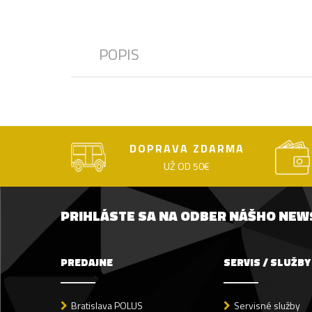
POPIS
DOPRAVA ZDARMA
UŽ OD 50€
PRIHLÁSTE SA NA ODBER NÁŠHO NE
PREDAJNE
SERVIS / SLUŽBY
Bratislava POLUS
Servisné služby