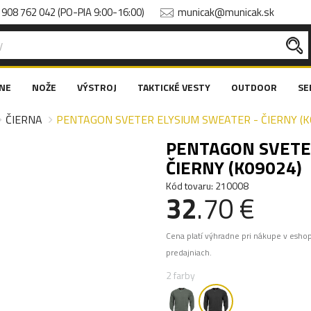
908 762 042 (PO-PIA 9:00-16:00)
municak@municak.sk
NE
NOŽE
VÝSTROJ
TAKTICKÉ VESTY
OUTDOOR
SE
ČIERNA
PENTAGON SVETER ELYSIUM SWEATER - ČIERNY (K
PENTAGON SVETE
ČIERNY (K09024)
Kód tovaru: 210008
32
.70 €
Cena platí výhradne pri nákupe v esho
predajniach.
2 farby