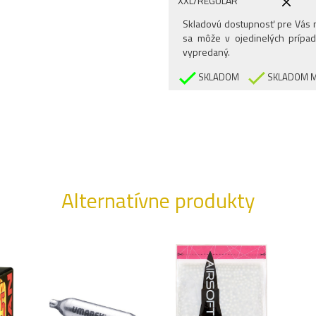
XXL/REGULAR
3XL/REGULAR
Skladovú dostupnosť pre Vás n
sa môže v ojedinelých prípad
vypredaný.
SKLADOM
SKLADOM M
Alternatívne produkty