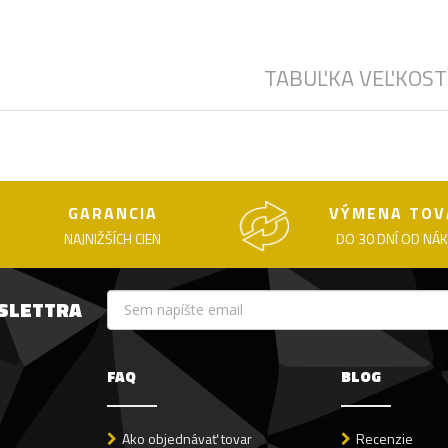
TABUĽKA VEĽKOST
GARANCIA
VÝMENA TOV
NAJNIŽŠÍCH CIEN
DO 30 DNÍ OD NÁ
WSLETTRA
FAQ
BLOG
Ako objednávať tovar
Recenzie