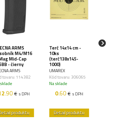
ECNA ARMS
Terč 14x14 cm -
SPECNA ARMS
sobník M4/M16
10ks
LiPo batéria 11
Mag Mid-Cap
(terč138x145-
1000mAh 3S 20
5BB - čierny
1000)
TDean (1pack)
ECNA ARMS
UMAREX
SPECNA ARMS
d tovaru: 114382
Kód tovaru: 306065
Kód tovaru: 1176
 sklade
Na sklade
Na sklade
12
.90
0
.60
18
.50
€
€
€
s DPH
s DPH
s D
Detail produktu
Detail produktu
Detail produk