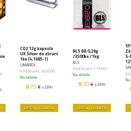
j
SP
CO2 12g kapsula
BLS BB 0,28g
Zá
UX Silver do zbraní
nie
/3500ks /1kg
S-
1ks (4.1685-1)
12
BLS
UMAREX
SP
Kód tovaru: 116465
Kód tovaru: 305006
34
Kó
Na sklade
Na sklade
Na
9
.00
€
s DPH
0
.70
€
s DPH
H
u
Detail produktu
Detail produktu