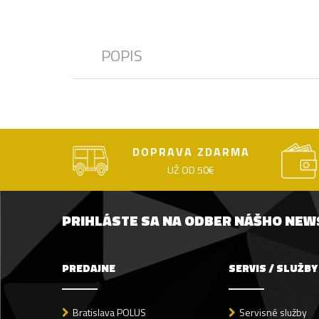
POPIS
DOPRAVA ZDARMA
UŽ OD 50€
PRIHLÁSTE SA NA ODBER NÁŠHO NE
PREDAJNE
SERVIS / SLUŽBY
Bratislava POLUS
Servisné služby