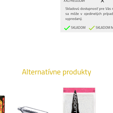
XXL/REGULAR
3XL/REGULAR
Skladovú dostupnosť pre Vás n
sa môže v ojedinelých prípad
vypredaný.
SKLADOM
SKLADOM M
Alternatívne produkty