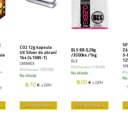
j
SP
CO2 12g kapsula
BLS BB 0,28g
Zá
UX Silver do zbraní
nie
/3500ks /1kg
S-
1ks (4.1685-1)
12
BLS
UMAREX
SP
Kód tovaru: 116465
Kód tovaru: 305006
34
Kó
Na sklade
Na sklade
Na
9
.00
€
s DPH
0
.70
€
s DPH
H
u
Detail produktu
Detail produktu