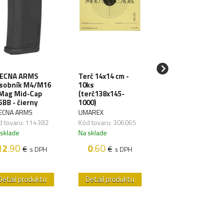
ECNA ARMS
Terč 14x14 cm -
SPECNA ARMS
sobník M4/M16
10ks
LiPo batéria 11
Mag Mid-Cap
(terč138x145-
1000mAh 3S 20
5BB - čierny
1000)
TDean (1pack)
ECNA ARMS
UMAREX
SPECNA ARMS
d tovaru: 114382
Kód tovaru: 306065
Kód tovaru: 1176
 sklade
Na sklade
Na sklade
12
.90
0
.60
18
.50
€
€
€
s DPH
s DPH
s D
Detail produktu
Detail produktu
Detail produk