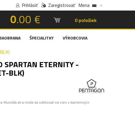
Prihlásiť
Zaregistrovať
Mena
0
.00 €
Košík:
0 položiek
BAOBRANA
ŠPECIALITKY
VÝROBCOVIA
BLK)
 SPARTAN ETERNITY -
ET-BLK)
pe Muničák.sk a môže sa odlišovať od cien v kamenných