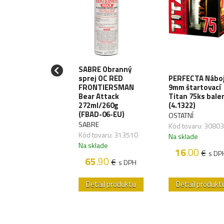
SABRE Obranný
LE10 Meč
sprej OC RED
PERFECTA Nábo
izashi 53cm -
FRONTIERSMAN
9mm štartovací
rung
Bear Attack
Titan 75ks bale
od/Black
272ml/260g
(4.1322)
ATNÍ
(FBAD-06-EU)
OSTATNÍ
 tovaru:
SABRE
Kód tovaru: 3080
828,04
Kód tovaru: 313510
Na sklade
sklade
Na sklade
16
.00
€
s DP
89
.60
€
s DPH
65
.90
€
s DPH
etail produktu
Detail produktu
Detail produkt