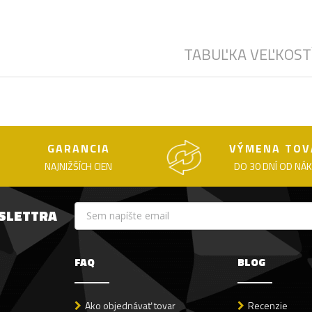
TABUĽKA VEĽKOST
GARANCIA
VÝMENA TOV
NAJNIŽŠÍCH CIEN
DO 30 DNÍ OD NÁ
WSLETTRA
FAQ
BLOG
Ako objednávať tovar
Recenzie