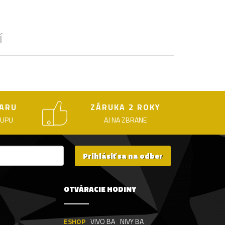
Í
ARU
ZÁRUKA 2 ROKY
KUPU
AJ NA ZBRANE
Prihlásiť sa na odber
OTVÁRACIE HODINY
ESHOP
VIVO BA
NIVY BA