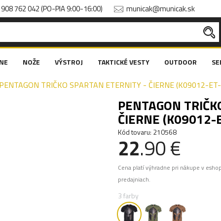
908 762 042 (PO-PIA 9:00-16:00)
municak@municak.sk
NE
NOŽE
VÝSTROJ
TAKTICKÉ VESTY
OUTDOOR
SE
PENTAGON TRIČKO SPARTAN ETERNITY - ČIERNE (K09012-ET-
PENTAGON TRIČKO
ČIERNE (K09012-
Kód tovaru: 210568
22
.90 €
Cena platí výhradne pri nákupe v esho
predajniach.
3 farby