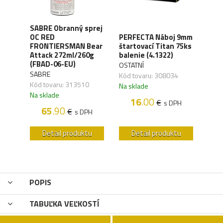
SABRE Obranný sprej
OC RED
PERFECTA Náboj 9mm
CO2 
FRONTIERSMAN Bear
štartovací Titan 75ks
Silv
ck
Attack 272ml/260g
balenie (4.1322)
(4.1
(FBAD-06-EU)
OSTATNÍ
UMA
SABRE
,04
Kód tovaru: 308034
Kód 
Kód tovaru: 313510
Na sklade
Na s
Na sklade
16
.00
€
H
s DPH
65
.90
€
s DPH
u
Detail produktu
Detail produktu
POPIS
TABUĽKA VEĽKOSTÍ