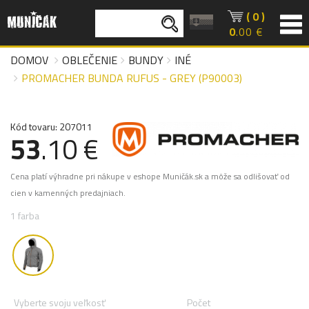
( 0 )
0
.00 €
DOMOV
OBLEČENIE
BUNDY
INÉ
PROMACHER BUNDA RUFUS - GREY (P90003)
Kód tovaru: 207011
53
.10 €
Cena platí výhradne pri nákupe v eshope Muničák.sk a môže sa odlišovať od
cien v kamenných predajniach.
1 farba
Vyberte svoju veľkosť
Počet