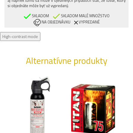
aj napriek tomu sa môže v ojedinelých prípadoch stať, že tovar, ktorý
si objednáte môže byť už vypredaný.
SKLADOM
SKLADOM MALÉ MNOŽSTVO
NA OBJEDNÁVKU
VYPREDANÉ
High-contrast mode
Alternatívne produkty