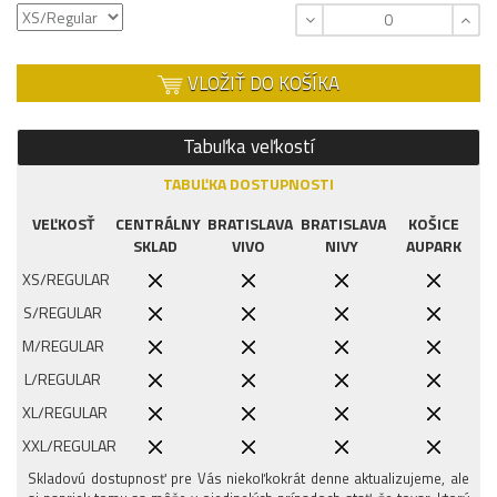
VLOŽIŤ DO KOŠÍKA
Tabuľka veľkostí
TABUĽKA DOSTUPNOSTI
VEĽKOSŤ
CENTRÁLNY
BRATISLAVA
BRATISLAVA
KOŠICE
SKLAD
VIVO
NIVY
AUPARK
XS/REGULAR
S/REGULAR
M/REGULAR
L/REGULAR
XL/REGULAR
XXL/REGULAR
3XL/REGULAR
Skladovú dostupnosť pre Vás niekoľkokrát denne aktualizujeme, ale