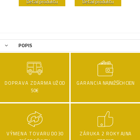
u
Detail produktu
Detail produktu
POPIS
DOPRAVA ZDARMA
UŽ OD
GARANCIA
NAJNIŽŠÍCH CIEN
50€
VÝMENA TOVARU
DO 30
ZÁRUKA 2 ROKY
AJ NA