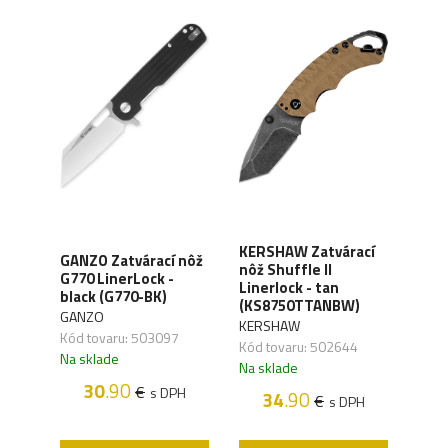
KERSHAW Zatvárací
GANZO Zatvárací nôž
KER
í
nôž Shuffle II
G770 LinerLock -
nôž 
Linerlock - tan
black (G770-BK)
(KS1
(KS8750TTANBW)
GANZO
KER
KERSHAW
,01
Kód tovaru: 503097
Kód 
Kód tovaru: 502644
Na sklade
Na s
Na sklade
H
30
.90
€
s DPH
34
.90
€
s DPH