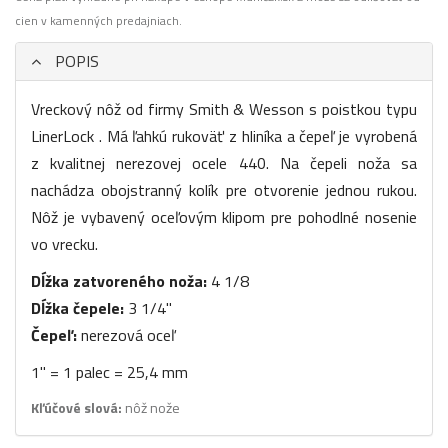
cien v kamenných predajniach.
POPIS
Vreckový nôž od firmy Smith & Wesson s poistkou typu
LinerLock . Má ľahkú rukoväť z hliníka a čepeľ je vyrobená
z kvalitnej nerezovej ocele 440. Na čepeli noža sa
nachádza obojstranný kolík pre otvorenie jednou rukou.
Nôž je vybavený oceľovým klipom pre pohodlné nosenie
vo vrecku.
Dĺžka zatvoreného noža:
4 1/8
Dĺžka čepele:
3 1/4"
Čepeľ:
nerezová oceľ
1" = 1 palec = 25,4 mm
Kľúčové slová:
nôž nože