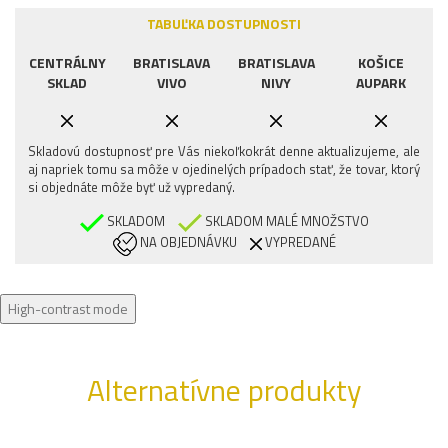
TABUĽKA DOSTUPNOSTI
CENTRÁLNY
BRATISLAVA
BRATISLAVA
KOŠICE
SKLAD
VIVO
NIVY
AUPARK
Skladovú dostupnosť pre Vás niekoľkokrát denne aktualizujeme, ale
aj napriek tomu sa môže v ojedinelých prípadoch stať, že tovar, ktorý
si objednáte môže byť už vypredaný.
SKLADOM
SKLADOM MALÉ MNOŽSTVO
NA OBJEDNÁVKU
VYPREDANÉ
High-contrast mode
Alternatívne produkty