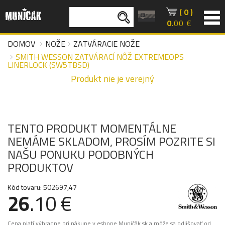
( 0 )
0
.00 €
DOMOV
NOŽE
ZATVÁRACIE NOŽE
SMITH WESSON ZATVÁRACÍ NÔŽ EXTREMEOPS
LINERLOCK (SW5TBSD)
Produkt nie je verejný
TENTO PRODUKT MOMENTÁLNE
NEMÁME SKLADOM, PROSÍM POZRITE SI
NAŠU PONUKU PODOBNÝCH
PRODUKTOV
Kód tovaru: 502697,47
26
.10 €
Cena platí výhradne pri nákupe v eshope Muničák.sk a môže sa odlišovať od