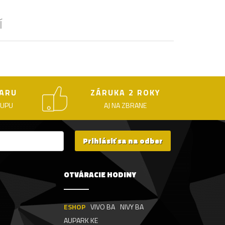
Í
ARU
ZÁRUKA 2 ROKY
KUPU
AJ NA ZBRANE
Prihlásiť sa na odber
OTVÁRACIE HODINY
ESHOP
VIVO BA
NIVY BA
AUPARK KE