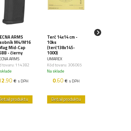
ECNA ARMS
Terč 14x14 cm -
SPECNA ARMS
sobník M4/M16
10ks
LiPo batéria 11
Mag Mid-Cap
(terč138x145-
1000mAh 3S 20
5BB - čierny
1000)
TDean (1pack)
ECNA ARMS
UMAREX
SPECNA ARMS
d tovaru: 114382
Kód tovaru: 306065
Kód tovaru: 1176
 sklade
Na sklade
Na sklade
12
.90
0
.60
18
.50
€
€
€
s DPH
s DPH
s D
Detail produktu
Detail produktu
Detail produk