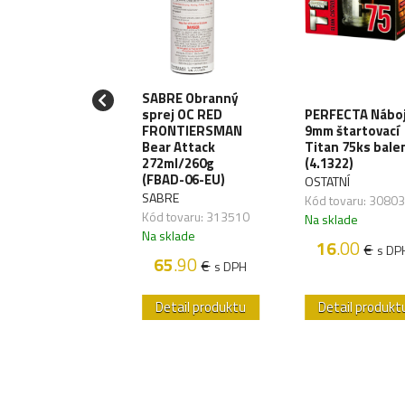
SABRE Obranný
AW GEAR
sprej OC RED
PERFECTA Nábo
paľovač STORM
FRONTIERSMAN
9mm štartovací
III - black
Bear Attack
Titan 75ks bale
723006000)
272ml/260g
(4.1322)
(FBAD-06-EU)
AW GEAR
OSTATNÍ
SABRE
 tovaru: 257017
Kód tovaru: 3080
Kód tovaru: 313510
sklade
Na sklade
Na sklade
5
.00
16
.00
€
€
s DPH
s DP
65
.90
€
s DPH
etail produktu
Detail produktu
Detail produkt