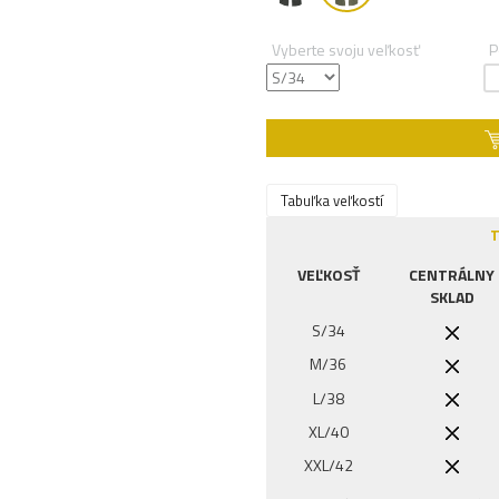
Vyberte svoju veľkosť
P
Tabuľka veľkostí
T
VEĽKOSŤ
CENTRÁLNY
SKLAD
S/34
M/36
L/38
XL/40
XXL/42