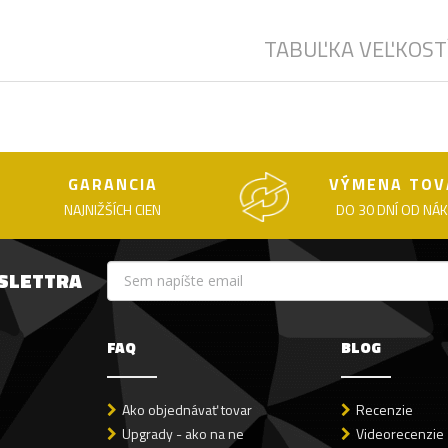
TABUĽKA VEĽKOST
GARANCIA
VÝMENA TOV
NAJNIŽŠÍCH CIEN
DO 30 DNÍ OD NÁ
WSLETTRA
FAQ
BLOG
Ako objednávať tovar
Recenzie
Upgrady - ako na ne
Videorecenzie