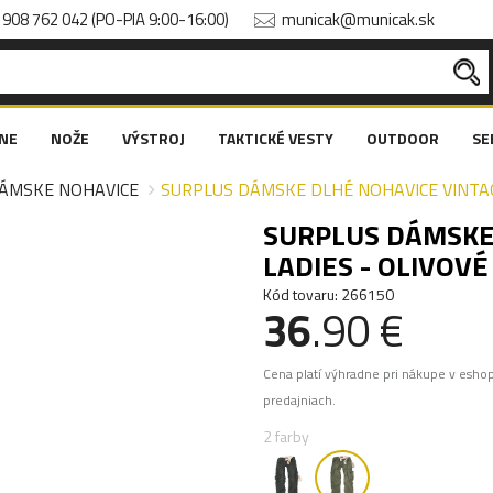
908 762 042 (PO-PIA 9:00-16:00)
municak@municak.sk
NE
NOŽE
VÝSTROJ
TAKTICKÉ VESTY
OUTDOOR
SE
ÁMSKE NOHAVICE
SURPLUS DÁMSKE DLHÉ NOHAVICE VINTAGE
SURPLUS DÁMSKE
LADIES - OLIVOVÉ
Kód tovaru: 266150
36
.90 €
Cena platí výhradne pri nákupe v esho
predajniach.
2 farby