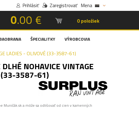
Prihlásiť
Zaregistrovať
Mena
0
.00 €
Košík:
0 položiek
BAOBRANA
ŠPECIALITKY
VÝROBCOVIA
 LADIES - OLIVOVÉ (33-3587-61)
 DLHÉ NOHAVICE VINTAGE
 (33-3587-61)
pe Muničák.sk a môže sa odlišovať od cien v kamenných