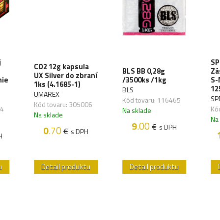
j
SP
CO2 12g kapsula
BLS BB 0,28g
Zá
UX Silver do zbraní
nie
/3500ks /1kg
S-
1ks (4.1685-1)
12
BLS
UMAREX
SP
Kód tovaru: 116465
Kód tovaru: 305006
34
Kó
Na sklade
Na sklade
Na
9
.00
€
s DPH
0
.70
€
s DPH
H
u
Detail produktu
Detail produktu