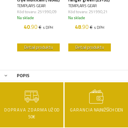
TEM
TEMPLARS GEAR
TEMPLARS GEAR
Kód 
Kód tovaru: 251990,09
Kód tovaru: 251990,21
Na s
Na sklade
Na sklade
40
.90
48
.90
€
€
s DPH
s DPH
H
u
Detail produktu
Detail produktu
POPIS
DOPRAVA ZDARMA
UŽ OD
GARANCIA
NAJNIŽŠÍCH CIEN
50€