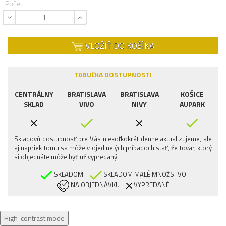
Počet
VLOŽIŤ DO KOŠÍKA
TABUĽKA DOSTUPNOSTI
CENTRÁLNY
BRATISLAVA
BRATISLAVA
KOŠICE
SKLAD
VIVO
NIVY
AUPARK
Skladovú dostupnosť pre Vás niekoľkokrát denne aktualizujeme, ale
aj napriek tomu sa môže v ojedinelých prípadoch stať, že tovar, ktorý
si objednáte môže byť už vypredaný.
SKLADOM
SKLADOM MALÉ MNOŽSTVO
NA OBJEDNÁVKU
VYPREDANÉ
High-contrast mode