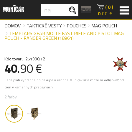
( 0 )
0
.00 €
DOMOV
TAKTICKÉ VESTY
POUCHES
MAG POUCH
TEMPLARS GEAR MOLLE FAST RIFLE AND PISTOL MAG
POUCH - RANGER GREEN (18961)
Kód tovaru: 251990,12
40
.90 €
Cena platí výhradne pri nákupe v eshope Muničák.sk a môže sa odlišovať od
cien v kamenných predajniach.
2 farby