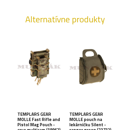
Alternatívne produkty
TEMPLARS GEAR
TEMPLARS GEAR
uch
TEM
MOLLE Fast Rifle and
MOLLE pouch na
MOLL
Pistol Mag Pouch -
lekárničku Silent -
PO-
Med
crye multicam (18962)
ranger green (23732)