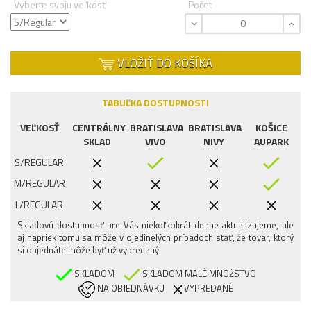
Vyberte svoju veľkosť
Počet
VLOŽIŤ DO KOŠÍKA
TABUĽKA DOSTUPNOSTI
VEĽKOSŤ
CENTRÁLNY
BRATISLAVA
BRATISLAVA
KOŠICE
SKLAD
VIVO
NIVY
AUPARK
S/REGULAR
M/REGULAR
L/REGULAR
Skladovú dostupnosť pre Vás niekoľkokrát denne aktualizujeme, ale
aj napriek tomu sa môže v ojedinelých prípadoch stať, že tovar, ktorý
si objednáte môže byť už vypredaný.
SKLADOM
SKLADOM MALÉ MNOŽSTVO
NA OBJEDNÁVKU
VYPREDANÉ