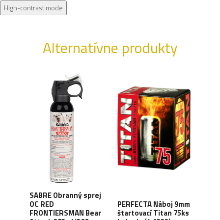
High-contrast mode
Alternatívne produkty
SABRE Obranný sprej
OC RED
PERFECTA Náboj 9mm
CO2 
FRONTIERSMAN Bear
štartovací Titan 75ks
Silv