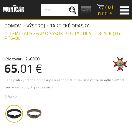
( 0 )
0
.00 €
DOMOV
VÝSTROJ
TAKTICKÉ OPASKY
TEMPLARSGEAR OPASOK PT6 TACTICAL - BLACK (TG-
PT6-BL)
Kód tovaru: 250900
65
.01 €
Cena platí výhradne pri nákupe v eshope Muničák.sk a môže sa odlišovať od
cien v kamenných predajniach.
2 farby