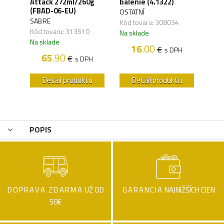
ck
Attack 272ml/260g
balenie (4.1322)
(4.1
(FBAD-06-EU)
OSTATNÍ
UMA
SABRE
,04
Kód tovaru: 308034
Kód 
Kód tovaru: 313510
Na sklade
Na s
Na sklade
16
.00
€
H
s DPH
65
.90
€
s DPH
u
Detail produktu
Detail produktu
POPIS
DOPRAVA ZDARMA
UŽ OD
GARANCIA
NAJNIŽŠÍCH CIEN
50€