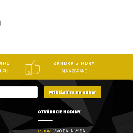
Í
ARU
ZÁRUKA 2 ROKY
KUPU
AJ NA ZBRANE
Prihlásiť sa na odber
OTVÁRACIE HODINY
ESHOP
VIVO BA
NIVY BA