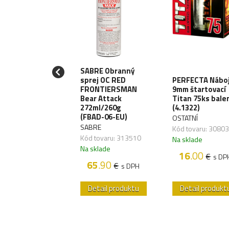
SABRE Obranný
LE10 Meč
sprej OC RED
PERFECTA Nábo
izashi 53cm -
FRONTIERSMAN
9mm štartovací
rung
Bear Attack
Titan 75ks bale
od/Black
272ml/260g
(4.1322)
ATNÍ
(FBAD-06-EU)
OSTATNÍ
 tovaru:
SABRE
Kód tovaru: 3080
828,04
Kód tovaru: 313510
Na sklade
sklade
Na sklade
16
.00
€
s DP
89
.60
€
s DPH
65
.90
€
s DPH
etail produktu
Detail produktu
Detail produkt