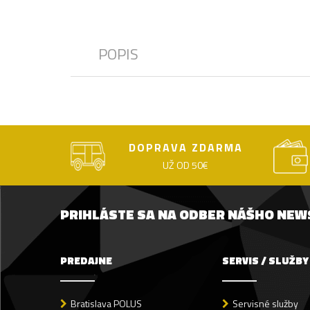
POPIS
DOPRAVA ZDARMA
UŽ OD 50€
PRIHLÁSTE SA NA ODBER NÁŠHO NE
PREDAJNE
SERVIS / SLUŽBY
Bratislava POLUS
Servisné služby