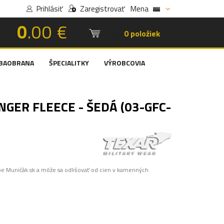
Prihlásiť
Zaregistrovať
Mena
0
.00 €
Košík:
0 položiek
BAOBRANA
ŠPECIALITKY
VÝROBCOVIA
GER FLEECE - ŠEDÁ (03-GFC-
pe Muničák.sk a môže sa odlišovať od cien v kamenných