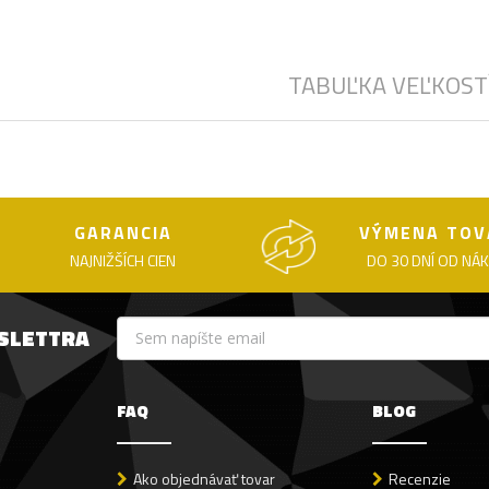
TABUĽKA VEĽKOST
GARANCIA
VÝMENA TOV
NAJNIŽŠÍCH CIEN
DO 30 DNÍ OD NÁ
WSLETTRA
FAQ
BLOG
Ako objednávať tovar
Recenzie