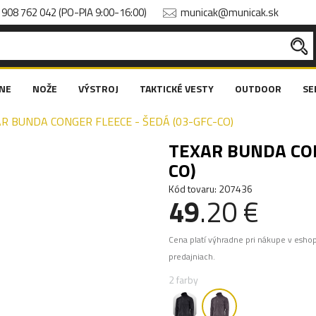
908 762 042 (PO-PIA 9:00-16:00)
municak@municak.sk
NE
NOŽE
VÝSTROJ
TAKTICKÉ VESTY
OUTDOOR
SE
R BUNDA CONGER FLEECE - ŠEDÁ (03-GFC-CO)
TEXAR BUNDA CON
CO)
Kód tovaru: 207436
49
.20 €
Cena platí výhradne pri nákupe v esho
predajniach.
2 farby