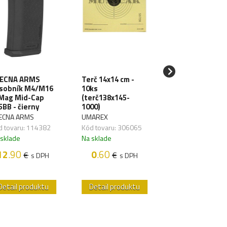
ECNA ARMS
Terč 14x14 cm -
SPECNA ARMS
sobník M4/M16
10ks
LiPo batéria 11
Mag Mid-Cap
(terč138x145-
1000mAh 3S 20
5BB - čierny
1000)
TDean (1pack)
ECNA ARMS
UMAREX
SPECNA ARMS
d tovaru: 114382
Kód tovaru: 306065
Kód tovaru: 1176
 sklade
Na sklade
Na sklade
12
.90
0
.60
18
.50
€
€
€
s DPH
s DPH
s D
Detail produktu
Detail produktu
Detail produk