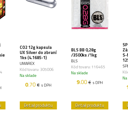
j
SP
CO2 12g kapsula
BLS BB 0,28g
Zá
UX Silver do zbraní
nie
/3500ks /1kg
S-
1ks (4.1685-1)
12
BLS
UMAREX
SP
Kód tovaru: 116465
Kód tovaru: 305006
34
Kó
Na sklade
Na sklade
Na
9
.00
€
s DPH
0
.70
€
s DPH
H
u
Detail produktu
Detail produktu