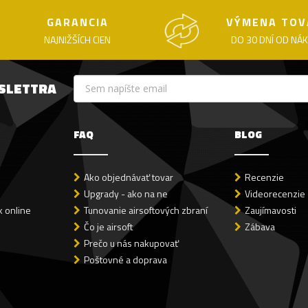
GARANCIA
VÝMENA TOV
NAJNIŽŠÍCH CIEN
DO 30 DNÍ OD NÁ
WSLETTRA
FAQ
BLOG
Ako objednávať tovar
Recenzie
Upgrady - ako na ne
Videorecenzie
 online
Tunovanie airsoftových zbraní
Zaujímavosti
Čo je airsoft
Zábava
Prečo u nás nakupovať
Poštovné a doprava