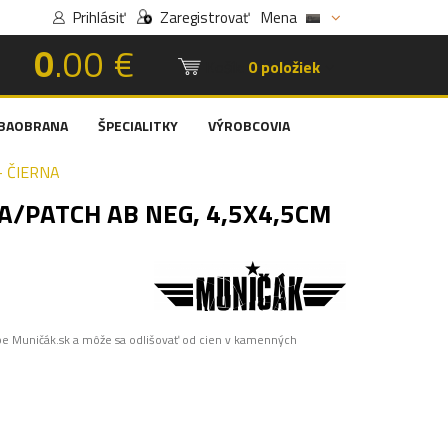
Prihlásiť
Zaregistrovať
Mena
0
.00 €
Košík:
0 položiek
BAOBRANA
ŠPECIALITKY
VÝROBCOVIA
- ČIERNA
A/PATCH AB NEG, 4,5X4,5CM
pe Muničák.sk a môže sa odlišovať od cien v kamenných