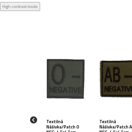
High-contrast mode
Textilná
Textilná
AW GEAR
Nášivka/Patch 0
Nášivka/Patch 
tilná