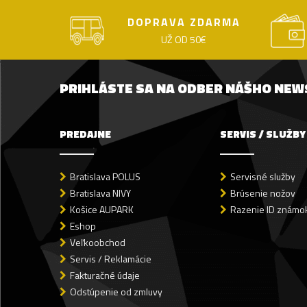
DOPRAVA ZDARMA
UŽ OD 50€
PRIHLÁSTE SA NA ODBER NÁŠHO NE
PREDAJNE
SERVIS / SLUŽBY
Bratislava POLUS
Servisné služby
Bratislava NIVY
Brúsenie nožov
Košice AUPARK
Razenie ID známok
Eshop
Veľkoobchod
Servis / Reklamácie
Fakturačné údaje
Odstúpenie od zmluvy