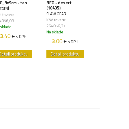
G, 9x9cm - tan
NEG - desert
NEG - RAL7013
(18435)
(18446)
TATNÍ
CLAW GEAR
CLAW GEAR
 tovaru:
Kód tovaru:
Kód tovaru:
4856,08
264856,31
264886,30
 sklade
Na sklade
Na sklade
3
.40
€
s DPH
3
.00
2
.90
€
€
s DPH
s DP
Detail produktu
Detail produktu
Detail produk