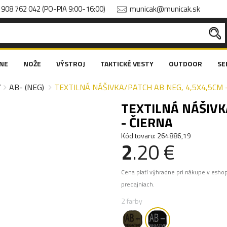
908 762 042 (PO-PIA 9:00-16:00)
municak@municak.sk
NE
NOŽE
VÝSTROJ
TAKTICKÉ VESTY
OUTDOOR
SE
Y
AB- (NEG)
TEXTILNÁ NÁŠIVKA/PATCH AB NEG, 4,5X4,5CM 
TEXTILNÁ NÁŠIVK
- ČIERNA
Kód tovaru: 264886,19
2
.20 €
Cena platí výhradne pri nákupe v esho
predajniach.
2 farby