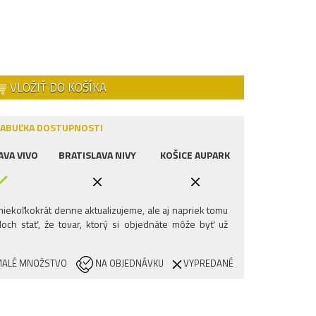
VLOŽIŤ DO KOŠÍKA
ABUĽKA DOSTUPNOSTI
AVA VIVO
BRATISLAVA NIVY
KOŠICE AUPARK
iekoľkokrát denne aktualizujeme, ale aj napriek tomu
och stať, že tovar, ktorý si objednáte môže byť už
ALÉ MNOŽSTVO
NA OBJEDNÁVKU
VYPREDANÉ