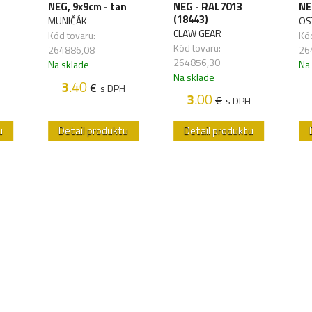
NEG, 9x9cm - tan
NEG - RAL7013
NE
(18443)
MUNIČÁK
OS
CLAW GEAR
Kód tovaru:
Kód
Kód tovaru:
264886,08
26
264856,30
Na sklade
Na
Na sklade
3
.40
€
s DPH
3
.00
€
s DPH
u
Detail produktu
Detail produktu