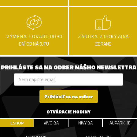
VÝMENA TOVARU
DO 30
ZÁRUKA 2 ROKY
AJ NA
DNÍ OD NÁKUPU
ZBRANE
PRIHLÁSTE SA NA ODBER NÁŠHO NEWSLETTRA
Prihlásiť sa na odber
OTVÁRACIE HODINY
ESHOP
VIVO BA
NIVY BA
AUPARK KE