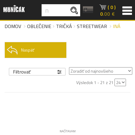
( 0 )
0
.00 €
DOMOV
OBLEČENIE
TRIČKÁ
STREETWEAR
INÁ
Naspäť
Filtrovať
Výsledok 1 - 21 z 21
NAČÍTAVAM