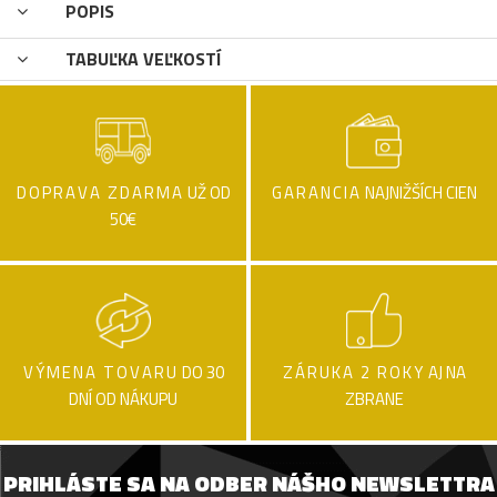
POPIS
TABUĽKA VEĽKOSTÍ
DOPRAVA ZDARMA
UŽ OD
GARANCIA
NAJNIŽŠÍCH CIEN
50€
VÝMENA TOVARU
DO 30
ZÁRUKA 2 ROKY
AJ NA
DNÍ OD NÁKUPU
ZBRANE
PRIHLÁSTE SA NA ODBER NÁŠHO NEWSLETTRA