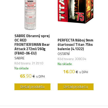
SABRE Obranný sprej
OC RED
PERFECTA Náboj 9mm
CO2 
FRONTIERSMAN Bear
štartovací Titan 75ks
Silv
ck
Attack 272ml/260g
balenie (4.1322)
(4.1
(FBAD-06-EU)
OSTATNÍ
UMA
SABRE
,04
Kód tovaru: 308034
Kód 
Kód tovaru: 313510
Na sklade
Na s
Na sklade
16
.00
€
H
s DPH
65
.90
€
s DPH
u
Detail produktu
Detail produktu