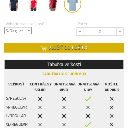
Vyberte svoju veľkosť
Počet
VLOŽIŤ DO KOŠÍKA
Tabuľka veľkostí
TABUĽKA DOSTUPNOSTI
VEĽKOSŤ
CENTRÁLNY
BRATISLAVA
BRATISLAVA
KOŠICE
SKLAD
VIVO
NIVY
AUPARK
S/REGULAR
M/REGULAR
L/REGULAR
XL/REGULAR