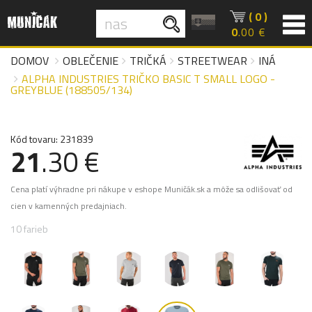
( 0 )
0
.00 €
DOMOV
OBLEČENIE
TRIČKÁ
STREETWEAR
INÁ
ALPHA INDUSTRIES TRIČKO BASIC T SMALL LOGO -
GREYBLUE (188505/134)
Kód tovaru: 231839
21
.30 €
Cena platí výhradne pri nákupe v eshope Muničák.sk a môže sa odlišovať od
cien v kamenných predajniach.
10 farieb