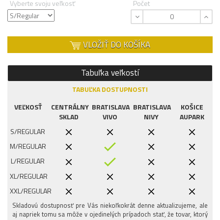
Vyberte svoju veľkosť
Počet
VLOŽIŤ DO KOŠÍKA
Tabuľka veľkostí
TABUĽKA DOSTUPNOSTI
VEĽKOSŤ
CENTRÁLNY
BRATISLAVA
BRATISLAVA
KOŠICE
SKLAD
VIVO
NIVY
AUPARK
S/REGULAR
M/REGULAR
L/REGULAR
XL/REGULAR
XXL/REGULAR
Skladovú dostupnosť pre Vás niekoľkokrát denne aktualizujeme, ale
aj napriek tomu sa môže v ojedinelých prípadoch stať, že tovar, ktorý