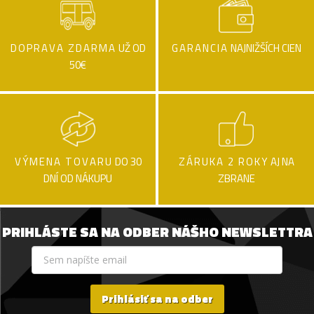
DOPRAVA ZDARMA
UŽ OD
GARANCIA
NAJNIŽŠÍCH CIEN
50€
VÝMENA TOVARU
DO 30
ZÁRUKA 2 ROKY
AJ NA
DNÍ OD NÁKUPU
ZBRANE
PRIHLÁSTE SA NA ODBER NÁŠHO NEWSLETTRA
Prihlásiť sa na odber