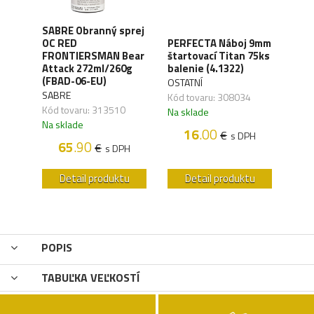
SABRE Obranný sprej
OC RED
PERFECTA Náboj 9mm
CO2 
FRONTIERSMAN Bear
štartovací Titan 75ks
Silv
ck
Attack 272ml/260g
balenie (4.1322)
(4.1
(FBAD-06-EU)
OSTATNÍ
UMA
SABRE
,04
Kód tovaru: 308034
Kód 
Kód tovaru: 313510
Na sklade
Na s
Na sklade
16
.00
€
H
s DPH
65
.90
€
s DPH
u
Detail produktu
Detail produktu
POPIS
TABUĽKA VEĽKOSTÍ