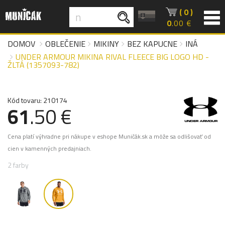
( 0 )
0
.00 €
DOMOV
OBLEČENIE
MIKINY
BEZ KAPUCNE
INÁ
UNDER ARMOUR MIKINA RIVAL FLEECE BIG LOGO HD -
ŽLTÁ (1357093-782)
Kód tovaru: 210174
61
.50 €
Cena platí výhradne pri nákupe v eshope Muničák.sk a môže sa odlišovať od
cien v kamenných predajniach.
2 farby