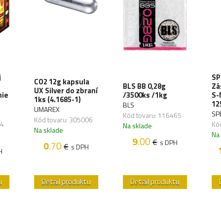
j
SP
CO2 12g kapsula
BLS BB 0,28g
Zá
UX Silver do zbraní
nie
/3500ks /1kg
S-
1ks (4.1685-1)
12
BLS
UMAREX
SP
Kód tovaru: 116465
Kód tovaru: 305006
34
Kó
Na sklade
Na sklade
Na
9
.00
€
s DPH
0
.70
€
s DPH
H
u
Detail produktu
Detail produktu