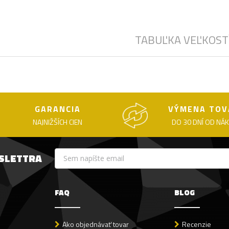
TABUĽKA VEĽKOST
GARANCIA
VÝMENA TOV
NAJNIŽŠÍCH CIEN
DO 30 DNÍ OD NÁ
WSLETTRA
FAQ
BLOG
Ako objednávať tovar
Recenzie