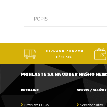
POPIS
DOPRAVA ZDARMA
UŽ OD 50€
PRIHLÁSTE SA NA ODBER NÁŠHO NE
PREDAJNE
SERVIS / SLUŽBY
Bratislava POLUS
Servisné služby