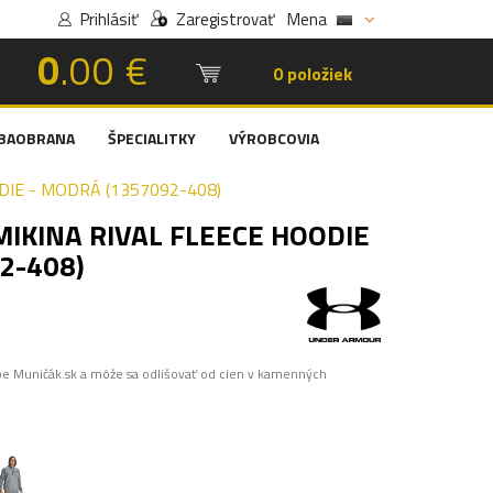
Prihlásiť
Zaregistrovať
Mena
0
.00 €
Košík:
0 položiek
BAOBRANA
ŠPECIALITKY
VÝROBCOVIA
IE - MODRÁ (1357092-408)
IKINA RIVAL FLEECE HOODIE
2-408)
pe Muničák.sk a môže sa odlišovať od cien v kamenných