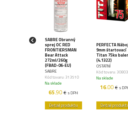
SABRE Obranný
AW GEAR
sprej OC RED
PERFECTA Nábo
paľovač STORM
FRONTIERSMAN
9mm štartovací
III - black
Bear Attack
Titan 75ks bale
723006000)
272ml/260g
(4.1322)
(FBAD-06-EU)
AW GEAR
OSTATNÍ
SABRE
 tovaru: 257017
Kód tovaru: 3080
Kód tovaru: 313510
sklade
Na sklade
Na sklade
5
.00
16
.00
€
€
s DPH
s DP
65
.90
€
s DPH
etail produktu
Detail produktu
Detail produkt