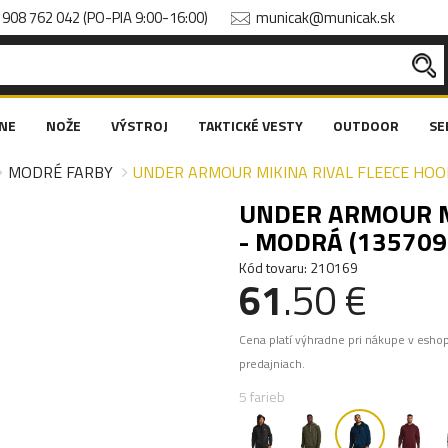
908 762 042 (PO-PIA 9:00-16:00)
municak@municak.sk
NE
NOŽE
VÝSTROJ
TAKTICKÉ VESTY
OUTDOOR
SE
MODRÉ FARBY
UNDER ARMOUR MIKINA RIVAL FLEECE HOOD
UNDER ARMOUR M
- MODRÁ (135709
Kód tovaru: 210169
61
.50 €
Cena platí výhradne pri nákupe v esho
predajniach.
5 farieb