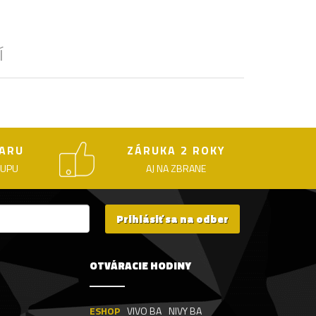
Í
ARU
ZÁRUKA 2 ROKY
KUPU
AJ NA ZBRANE
Prihlásiť sa na odber
OTVÁRACIE HODINY
ESHOP
VIVO BA
NIVY BA