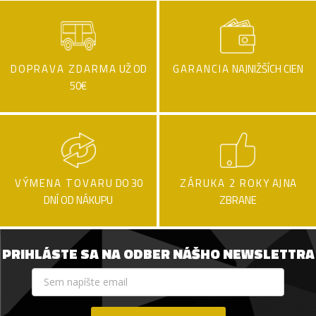
DOPRAVA ZDARMA
UŽ OD
GARANCIA
NAJNIŽŠÍCH CIEN
50€
VÝMENA TOVARU
DO 30
ZÁRUKA 2 ROKY
AJ NA
DNÍ OD NÁKUPU
ZBRANE
PRIHLÁSTE SA NA ODBER NÁŠHO NEWSLETTRA