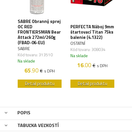
SABRE Obranný sprej
OC RED
PERFECTA Náboj 9mm
CO2 
M
FRONTIERSMAN Bear
štartovací Titan 75ks
Silv
Attack 272ml/260g
balenie (4.1322)
(4.1
(FBAD-06-EU)
OSTATNÍ
UMA
SABRE
Kód tovaru: 308034
Kód 
Kód tovaru: 313510
Na sklade
Na s
Na sklade
16
.00
€
s DPH
H
65
.90
€
s DPH
u
Detail produktu
Detail produktu
POPIS
TABUĽKA VEĽKOSTÍ