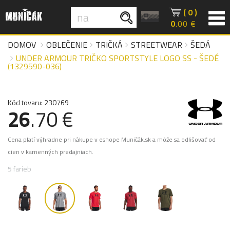
( 0 )
0
.00 €
DOMOV
OBLEČENIE
TRIČKÁ
STREETWEAR
ŠEDÁ
UNDER ARMOUR TRIČKO SPORTSTYLE LOGO SS - ŠEDÉ
(1329590-036)
Kód tovaru: 230769
26
.70 €
Cena platí výhradne pri nákupe v eshope Muničák.sk a môže sa odlišovať od
cien v kamenných predajniach.
5 farieb