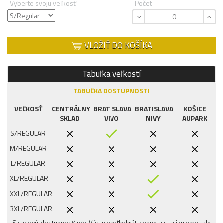
Vyberte svoju veľkosť
Počet
VLOŽIŤ DO KOŠÍKA
Tabuľka veľkostí
TABUĽKA DOSTUPNOSTI
VEĽKOSŤ
CENTRÁLNY
BRATISLAVA
BRATISLAVA
KOŠICE
SKLAD
VIVO
NIVY
AUPARK
S/REGULAR
M/REGULAR
L/REGULAR
XL/REGULAR
XXL/REGULAR
3XL/REGULAR
Skladovú dostupnosť pre Vás niekoľkokrát denne aktualizujeme, ale