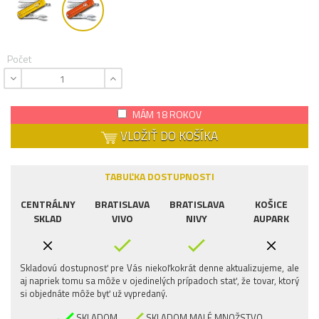
Počet
MÁM 18 ROKOV
VLOŽIŤ DO KOŠÍKA
TABUĽKA DOSTUPNOSTI
CENTRÁLNY
BRATISLAVA
BRATISLAVA
KOŠICE
SKLAD
VIVO
NIVY
AUPARK
Skladovú dostupnosť pre Vás niekoľkokrát denne aktualizujeme, ale
aj napriek tomu sa môže v ojedinelých prípadoch stať, že tovar, ktorý
si objednáte môže byť už vypredaný.
SKLADOM
SKLADOM MALÉ MNOŽSTVO