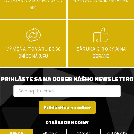
DOPRAVA ZDARMA
UŽ OD
GARANCIA
NAJNIŽŠÍCH CIEN
50€
VÝMENA TOVARU
DO 30
ZÁRUKA 2 ROKY
AJ NA
DNÍ OD NÁKUPU
ZBRANE
PRIHLÁSTE SA NA ODBER NÁŠHO NEWSLETTRA
Prihlásiť sa na odber
OTVÁRACIE HODINY
ESHOP
VIVO BA
NIVY BA
AUPARK KE