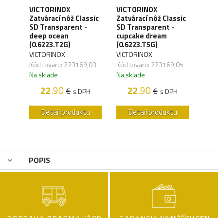
VICTORINOX
VICTORINOX
VIC
Zatvárací nôž Classic
Zatvárací nôž Classic
Zatv
SD Transparent -
SD Transparent -
SD T
deep ocean
cupcake dream
trop
(0.6223.T2G)
(0.6223.T5G)
(0.6
VICTORINOX
VICTORINOX
VICT
Kód tovaru: 223169,03
Kód tovaru: 223169,05
Kód 
Na sklade
Na sklade
Na s
H
22
.90
22
.90
€
€
s DPH
s DPH
u
Detail produktu
Detail produktu
POPIS