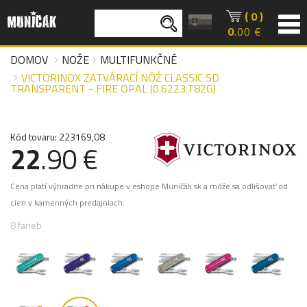
( 0 )
0
.00 €
DOMOV
NOŽE
MULTIFUNKČNÉ
VICTORINOX ZATVÁRACÍ NÔŽ CLASSIC SD
TRANSPARENT - FIRE OPAL (0.6223.T82G)
Kód tovaru: 223169,08
22
.90 €
Cena platí výhradne pri nákupe v eshope Muničák.sk a môže sa odlišovať od
cien v kamenných predajniach.
8 farieb