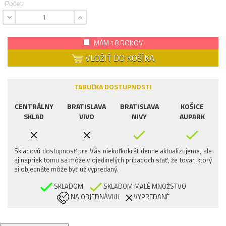
Počet
MÁM 18 ROKOV
VLOŽIŤ DO KOŠÍKA
TABUĽKA DOSTUPNOSTI
CENTRÁLNY
BRATISLAVA
BRATISLAVA
KOŠICE
SKLAD
VIVO
NIVY
AUPARK
Skladovú dostupnosť pre Vás niekoľkokrát denne aktualizujeme, ale
aj napriek tomu sa môže v ojedinelých prípadoch stať, že tovar, ktorý
si objednáte môže byť už vypredaný.
SKLADOM
SKLADOM MALÉ MNOŽSTVO
NA OBJEDNÁVKU
VYPREDANÉ