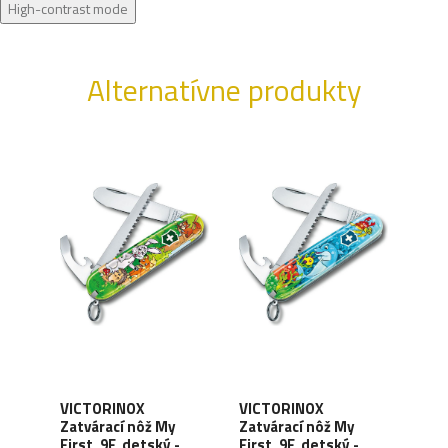
High-contrast mode
Alternatívne produkty
VICTORINOX
VICTORINOX
VIC
Zatvárací nôž My
Zatvárací nôž My
Zatv
First, 9F, detský -
First, 9F, detský -
CLIM