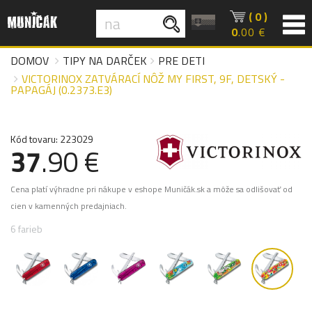
( 0 )
0
.00 €
DOMOV
TIPY NA DARČEK
PRE DETI
VICTORINOX ZATVÁRACÍ NÔŽ MY FIRST, 9F, DETSKÝ -
PAPAGÁJ (0.2373.E3)
Kód tovaru: 223029
37
.90 €
Cena platí výhradne pri nákupe v eshope Muničák.sk a môže sa odlišovať od
cien v kamenných predajniach.
6 farieb