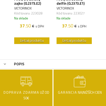
zajko (0.2373.E2)
delfín (0.2373.E1)
(1.3
VICTORINOX
VICTORINOX
VICT
Kód tovaru: 223028
Kód tovaru: 223027
Kód 
Na sklade
Na sklade
Na s
37
.50
37
.50
€
€
H
s DPH
s DPH
u
Detail produktu
Detail produktu
POPIS
DOPRAVA ZDARMA
UŽ OD
GARANCIA
NAJNIŽŠÍCH CIEN
50€