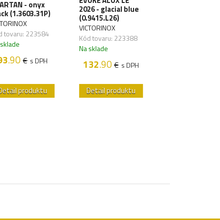
EVOKE ALOX LE
ARTAN - onyx
WORKCHAMP - 
2026 - glacial blue
ack (1.3603.31P)
(0.8564)
(0.9415.L26)
CTORINOX
VICTORINOX
VICTORINOX
d tovaru: 223584
Kód tovaru: 2235
Kód tovaru: 223388
 sklade
Na sklade
Na sklade
93
.90
83
.80
€
€
s DPH
s D
132
.90
€
s DPH
Detail produktu
Detail produktu
Detail produk