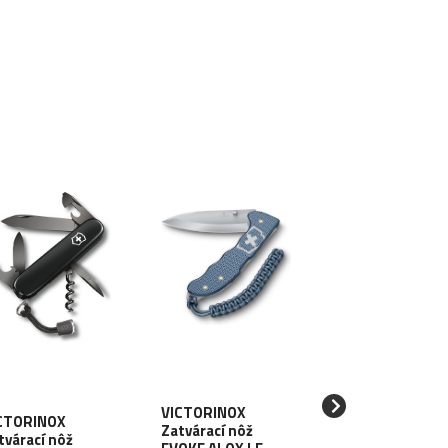
VICTORINOX
CTORINOX
VICTORINOX
Zatvárací nôž
tvárací nôž
Zatvárací nôž