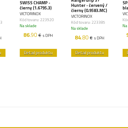
RangerGrip 57
SWISS CHAMP -
SP
Hunter - červený /
čierny (1.6795.3)
bl
čierny (0.9583.MC)
VICTORINOX
VI
VICTORINOX
Kód tovaru: 223920
Kó
53
Kód tovaru: 223385
Na sklade
Na
Na sklade
86
.90
€
s DPH
84
.80
€
H
s DPH
u
Detail produktu
Detail produktu