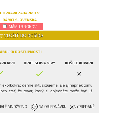
DOPRAVA ZADARMO V
RÁMCI SLOVENSKA
MÁM 18 ROKOV
VLOŽIŤ DO KOŠÍKA
ABUĽKA DOSTUPNOSTI
AVA VIVO
BRATISLAVA NIVY
KOŠICE AUPARK
iekoľkokrát denne aktualizujeme, ale aj napriek tomu
och stať, že tovar, ktorý si objednáte môže byť už
ALÉ MNOŽSTVO
NA OBJEDNÁVKU
VYPREDANÉ