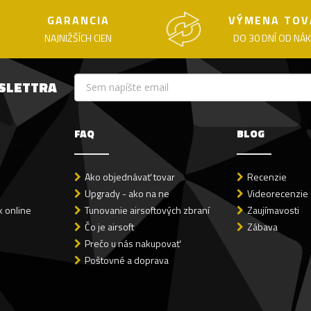
GARANCIA
VÝMENA TOV
NAJNIŽŠÍCH CIEN
DO 30 DNÍ OD NÁ
WSLETTRA
FAQ
BLOG
Ako objednávať tovar
Recenzie
Upgrady - ako na ne
Videorecenzie
 online
Tunovanie airsoftových zbraní
Zaujímavosti
Čo je airsoft
Zábava
Prečo u nás nakupovať
Poštovné a doprava