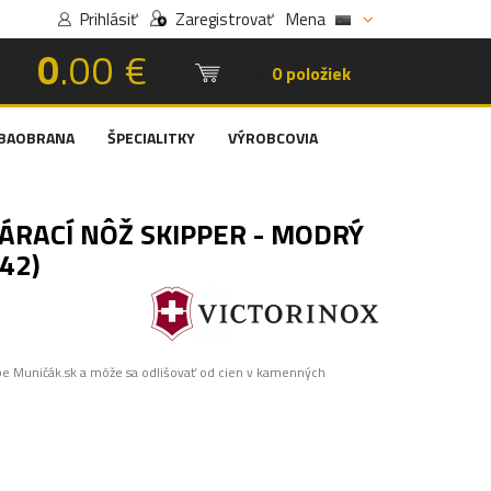
Prihlásiť
Zaregistrovať
Mena
0
.00 €
Košík:
0 položiek
BAOBRANA
ŠPECIALITKY
VÝROBCOVIA
ÁRACÍ NÔŽ SKIPPER - MODRÝ
42)
pe Muničák.sk a môže sa odlišovať od cien v kamenných