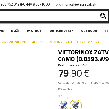
908 762 042 (PO-PIA 9:00-16:00)
municak@municak.sk
NE
NOŽE
VÝSTROJ
TAKTICKÉ VESTY
OUTDOOR
SE
 ZATVÁRACÍ NÔŽ SKIPPER - MODRÝ CAMO (0.8593.W942)
VICTORINOX ZATV
CAMO (0.8593.W9
Kód tovaru: 223552
79
.90 €
Cena platí výhradne pri nákupe v esho
predajniach.
2 farby