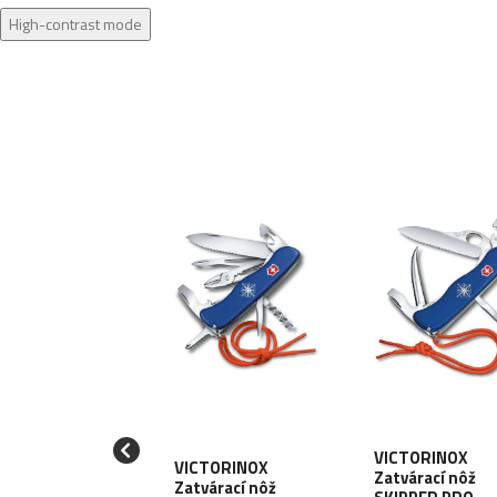
High-contrast mode
CTORINOX
VICTORINOX
várací nôž
VICTORINOX
Zatvárací nôž
DNITE
Zatvárací nôž