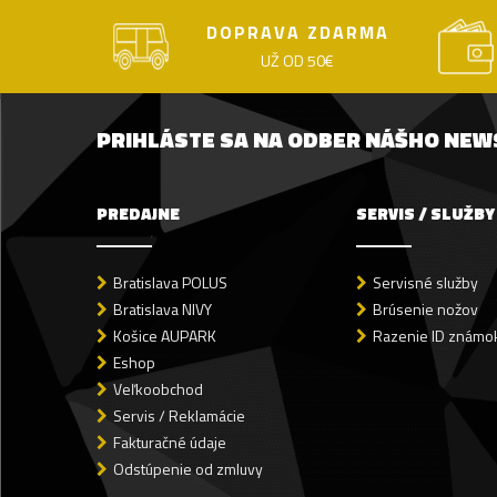
DOPRAVA ZDARMA
UŽ OD 50€
PRIHLÁSTE SA NA ODBER NÁŠHO NE
PREDAJNE
SERVIS / SLUŽBY
Bratislava POLUS
Servisné služby
Bratislava NIVY
Brúsenie nožov
Košice AUPARK
Razenie ID známok
Eshop
Veľkoobchod
Servis / Reklamácie
Fakturačné údaje
Odstúpenie od zmluvy