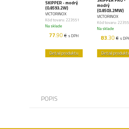
SKIPPER PRO -
NAGER - modrý
SKIPPER - modrý
modrý
ansparentný
(0.8593.2W)
(0.8503.2MW)
6366.T2)
VICTORINOX
VICTORINOX
TORINOX
Kód tovaru: 223551
Kód tovaru: 2235
 tovaru: 223254
Na sklade
Na sklade
sklade
77
.90
€
s DPH
83
.30
€
s DP
45
.50
€
s DPH
etail produktu
Detail produktu
Detail produkt
POPIS