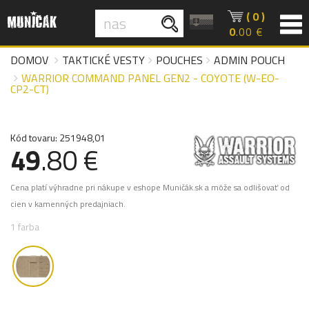
( 0 )
0
.00 €
DOMOV
TAKTICKÉ VESTY
POUCHES
ADMIN POUCH
WARRIOR COMMAND PANEL GEN2 - COYOTE (W-EO-
CP2-CT)
Kód tovaru: 251948,01
49
.80 €
Cena platí výhradne pri nákupe v eshope Muničák.sk a môže sa odlišovať od
cien v kamenných predajniach.
1 farba