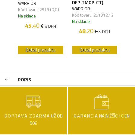
DFP-TMOP-CT)
WARRIOR
WAR
WARRIOR
Kód tovaru: 251910,01
Kód 
,05
Kód tovaru: 251912,12
Na sklade
Na s
Na sklade
45
.40
€
s DPH
48
.20
€
H
s DPH
u
Detail produktu
Detail produktu
POPIS
DOPRAVA ZDARMA
UŽ OD
GARANCIA
NAJNIŽŠÍCH CIEN
50€