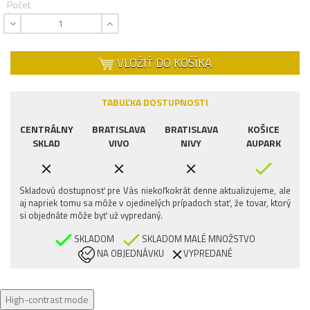
Počet
VLOŽIŤ DO KOŠÍKA
TABUĽKA DOSTUPNOSTI
CENTRÁLNY
BRATISLAVA
BRATISLAVA
KOŠICE
SKLAD
VIVO
NIVY
AUPARK
Skladovú dostupnosť pre Vás niekoľkokrát denne aktualizujeme, ale
aj napriek tomu sa môže v ojedinelých prípadoch stať, že tovar, ktorý
si objednáte môže byť už vypredaný.
SKLADOM
SKLADOM MALÉ MNOŽSTVO
NA OBJEDNÁVKU
VYPREDANÉ
High-contrast mode