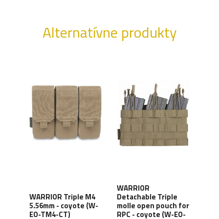
Alternatívne produkty
WARRIOR
WARRIOR Triple M4
Detachable Triple
WAR
5.56mm - coyote (W-
molle open pouch for
Off 
-CD-
EO-TM4-CT)
RPC - coyote (W-EO-
MED