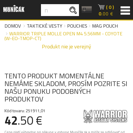
( 0 )
0
.00 €
DOMOV
TAKTICKÉ VESTY
POUCHES
MAG POUCH
WARRIOR TRIPLE MOLLE OPEN M4 5.56MM - COYOTE
(W-EO-TMOP-CT)
Produkt nie je verejný
TENTO PRODUKT MOMENTÁLNE
NEMÁME SKLADOM, PROSÍM POZRITE SI
NAŠU PONUKU PODOBNÝCH
PRODUKTOV
Kód tovaru: 251911,01
42
.50 €
Cena platí výhradne pri nákupe v eshope Muničák.sk a môže sa odlišovať od