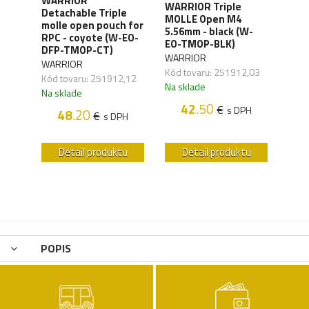
WARRIOR
WARRIOR Triple
l
Detachable Triple
WAR
MOLLE Open M4
ote
molle open pouch for
5.56
5.56mm - black (W-
RPC - coyote (W-EO-
EO-
EO-TMOP-BLK)
DFP-TMOP-CT)
WAR
WARRIOR
WARRIOR
Kód 
Kód tovaru: 251912,03
Kód tovaru: 251912,12
Na s
Na sklade
Na sklade
H
42
.50
€
s DPH
48
.20
€
s DPH
u
Detail produktu
Detail produktu
POPIS