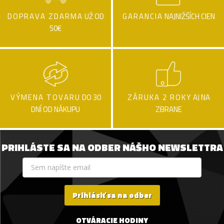
DOPRAVA ZDARMA
UŽ OD
GARANCIA
NAJNIŽŠÍCH CIEN
50€
VÝMENA TOVARU
DO 30
ZÁRUKA 2 ROKY
AJ NA
DNÍ OD NÁKUPU
ZBRANE
PRIHLÁSTE SA NA ODBER NÁŠHO NEWSLETTRA
Prihlásiť sa na odber
OTVÁRACIE HODINY