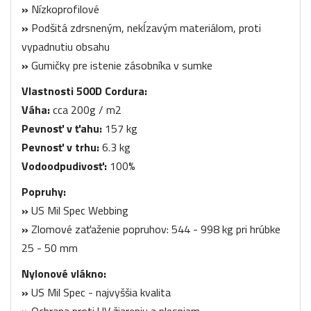
»
Nízkoprofilové
»
Podšitá zdrsneným, nekĺzavým materiálom, proti
vypadnutiu obsahu
»
Gumičky pre istenie zásobníka v sumke
Vlastnosti 500D Cordura:
Váha:
cca 200g / m2
Pevnosť v ťahu:
157 kg
Pevnosť v trhu:
6.3 kg
Vodoodpudivosť:
100%
Popruhy:
»
US Mil Spec Webbing
»
Zlomové zaťaženie popruhov: 544 - 998 kg pri hrúbke
25 - 50 mm
Nylonové vlákno:
»
US Mil Spec - najvyššia kvalita
»
Ochrana proti UV žiareniu a plesniam