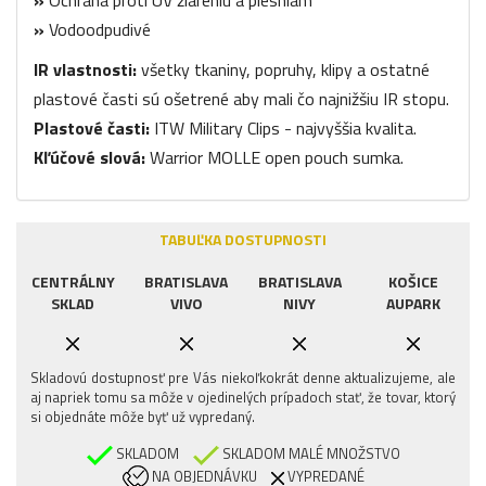
»
Vodoodpudivé
IR vlastnosti:
všetky tkaniny, popruhy, klipy a ostatné
plastové časti sú ošetrené aby mali čo najnižšiu IR stopu.
Plastové časti:
ITW Military Clips - najvyššia kvalita.
Kľúčové slová:
Warrior MOLLE open pouch sumka.
TABUĽKA DOSTUPNOSTI
CENTRÁLNY
BRATISLAVA
BRATISLAVA
KOŠICE
SKLAD
VIVO
NIVY
AUPARK
Skladovú dostupnosť pre Vás niekoľkokrát denne aktualizujeme, ale
aj napriek tomu sa môže v ojedinelých prípadoch stať, že tovar, ktorý
si objednáte môže byť už vypredaný.
SKLADOM
SKLADOM MALÉ MNOŽSTVO
NA OBJEDNÁVKU
VYPREDANÉ