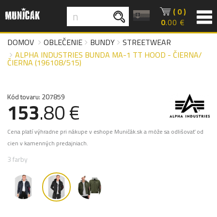
( 0 )
0
.00 €
DOMOV
OBLEČENIE
BUNDY
STREETWEAR
ALPHA INDUSTRIES BUNDA MA-1 TT HOOD - ČIERNA/
ČIERNA (196108/515)
Kód tovaru: 207859
153
.80 €
Cena platí výhradne pri nákupe v eshope Muničák.sk a môže sa odlišovať od
cien v kamenných predajniach.
3 farby