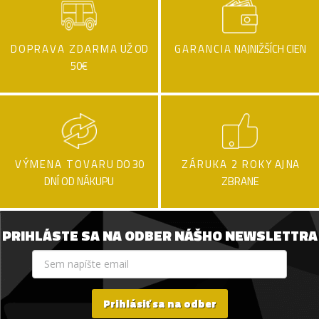
DOPRAVA ZDARMA
UŽ OD
GARANCIA
NAJNIŽŠÍCH CIEN
50€
VÝMENA TOVARU
DO 30
ZÁRUKA 2 ROKY
AJ NA
DNÍ OD NÁKUPU
ZBRANE
PRIHLÁSTE SA NA ODBER NÁŠHO NEWSLETTRA
Prihlásiť sa na odber