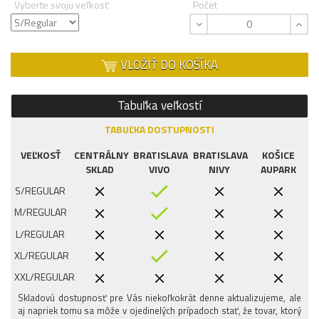
Vyberte svoju veľkosť
Počet
VLOŽIŤ DO KOŠÍKA
Tabuľka veľkostí
TABUĽKA DOSTUPNOSTI
VEĽKOSŤ
CENTRÁLNY
BRATISLAVA
BRATISLAVA
KOŠICE
SKLAD
VIVO
NIVY
AUPARK
S/REGULAR
M/REGULAR
L/REGULAR
XL/REGULAR
XXL/REGULAR
Skladovú dostupnosť pre Vás niekoľkokrát denne aktualizujeme, ale
aj napriek tomu sa môže v ojedinelých prípadoch stať, že tovar, ktorý