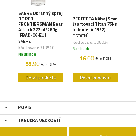
SABRE Obranný sprej
OC RED
PERFECTA Náboj 9mm
CO2 
M
FRONTIERSMAN Bear
štartovací Titan 75ks
Silv
Attack 272ml/260g
balenie (4.1322)
(4.1
(FBAD-06-EU)
OSTATNÍ
UMA
SABRE
Kód tovaru: 308034
Kód 
Kód tovaru: 313510
Na sklade
Na s
Na sklade
16
.00
€
s DPH
H
65
.90
€
s DPH
u
Detail produktu
Detail produktu
POPIS
TABUĽKA VEĽKOSTÍ