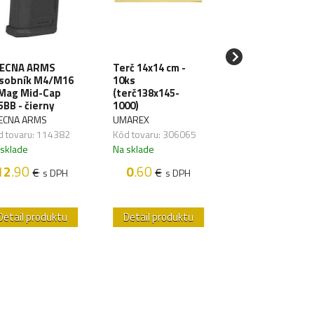
ECNA ARMS
Terč 14x14 cm -
SPECNA ARMS
sobník M4/M16
10ks
LiPo batéria 11
Mag Mid-Cap
(terč138x145-
1000mAh 3S 20
5BB - čierny
1000)
TDean (1pack)
ECNA ARMS
UMAREX
SPECNA ARMS
d tovaru: 114382
Kód tovaru: 306065
Kód tovaru: 1176
 sklade
Na sklade
Na sklade
12
.90
0
.60
18
.50
€
€
€
s DPH
s DPH
s D
Detail produktu
Detail produktu
Detail produk