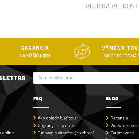
TABUĽKA VEĽKOST
GARANCIA
VÝMENA TOV
NAJNIŽŠÍCH CIEN
DO 30 DNÍ OD NÁ
WSLETTRA
FAQ
BLOG
Ako objednávať tovar
Recenzie
Upgrady - ako na ne
Videorecenzie
 online
Tunovanie airsoftových zbraní
Zaujímavosti