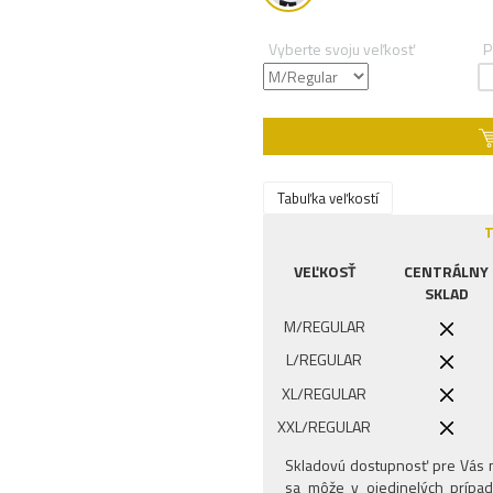
Vyberte svoju veľkosť
P
Tabuľka veľkostí
T
VEĽKOSŤ
CENTRÁLNY
SKLAD
M/REGULAR
L/REGULAR
XL/REGULAR
XXL/REGULAR
Skladovú dostupnosť pre Vás n
sa môže v ojedinelých prípad