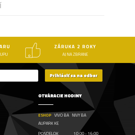
Í
ARU
ZÁRUKA 2 ROKY
KUPU
AJ NA ZBRANE
Prihlásiť sa na odber
OTVÁRACIE HODINY
ESHOP
VIVO BA
NIVY BA
AUPARK KE
PONDELOK
10:00 - 16:00