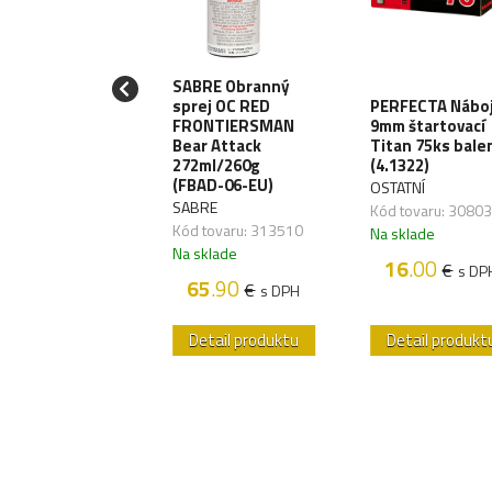
SABRE Obranný
LE10 Meč
sprej OC RED
PERFECTA Nábo
izashi 53cm -
FRONTIERSMAN
9mm štartovací
rung
Bear Attack
Titan 75ks bale
od/Black
272ml/260g
(4.1322)
ATNÍ
(FBAD-06-EU)
OSTATNÍ
 tovaru:
SABRE
Kód tovaru: 3080
828,04
Kód tovaru: 313510
Na sklade
sklade
Na sklade
16
.00
€
s DP
89
.60
€
s DPH
65
.90
€
s DPH
etail produktu
Detail produktu
Detail produkt