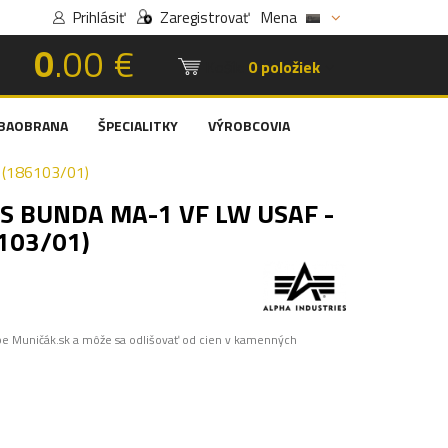
Prihlásiť
Zaregistrovať
Mena
0
.00 €
Košík:
0 položiek
BAOBRANA
ŠPECIALITKY
VÝROBCOVIA
(186103/01)
S BUNDA MA-1 VF LW USAF -
103/01)
pe Muničák.sk a môže sa odlišovať od cien v kamenných