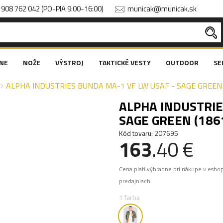
908 762 042 (PO-PIA 9:00-16:00)
municak@municak.sk
NE
NOŽE
VÝSTROJ
TAKTICKÉ VESTY
OUTDOOR
SE
ALPHA INDUSTRIES BUNDA MA-1 VF LW USAF - SAGE GREEN 
ALPHA INDUSTRIE
SAGE GREEN (186
Kód tovaru: 207695
163
.40 €
Cena platí výhradne pri nákupe v esho
predajniach.
1 farba