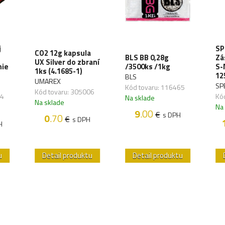
j
SP
CO2 12g kapsula
BLS BB 0,28g
Zá
UX Silver do zbraní
nie
/3500ks /1kg
S-
1ks (4.1685-1)
12
BLS
UMAREX
SP
Kód tovaru: 116465
Kód tovaru: 305006
34
Kó
Na sklade
Na sklade
Na
9
.00
€
s DPH
0
.70
€
s DPH
H
u
Detail produktu
Detail produktu