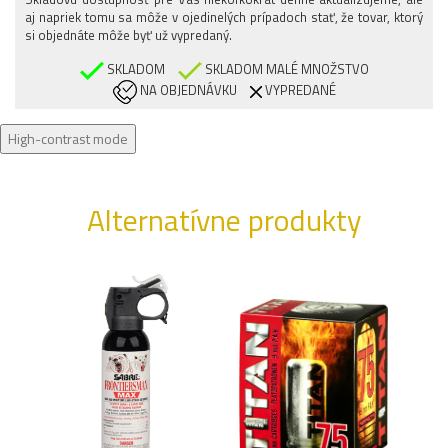
38/REGULAR
aj napriek tomu sa môže v ojedinelých prípadoch stať, že tovar, ktorý
40/REGULAR
si objednáte môže byť už vypredaný.
SKLADOM
SKLADOM MALÉ MNOŽSTVO
NA OBJEDNÁVKU
VYPREDANÉ
High-contrast mode
Alternatívne produkty