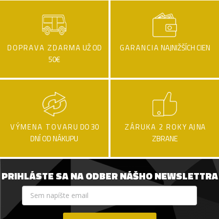
DOPRAVA ZDARMA
UŽ OD
GARANCIA
NAJNIŽŠÍCH CIEN
50€
VÝMENA TOVARU
DO 30
ZÁRUKA 2 ROKY
AJ NA
DNÍ OD NÁKUPU
ZBRANE
PRIHLÁSTE SA NA ODBER NÁŠHO NEWSLETTRA