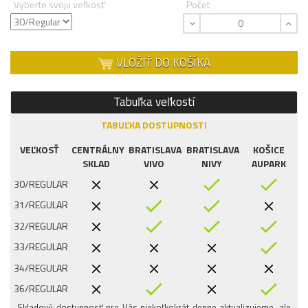
Vyberte svoju veľkosť
Počet
VLOŽIŤ DO KOŠÍKA
Tabuľka veľkostí
TABUĽKA DOSTUPNOSTI
VEĽKOSŤ
CENTRÁLNY
BRATISLAVA
BRATISLAVA
KOŠICE
SKLAD
VIVO
NIVY
AUPARK
30/REGULAR
31/REGULAR
32/REGULAR
33/REGULAR
34/REGULAR
36/REGULAR
Skladovú dostupnosť pre Vás niekoľkokrát denne aktualizujeme, ale