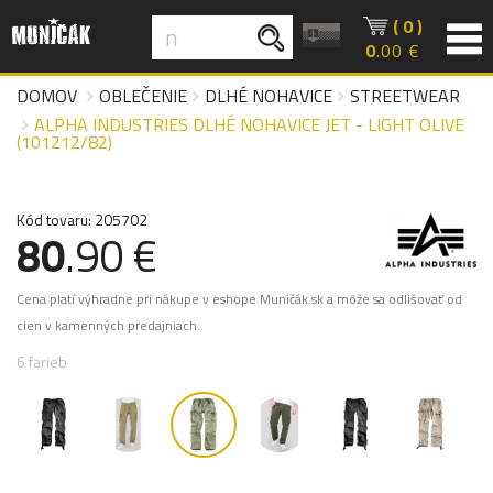
( 0 )
0
.00 €
DOMOV
OBLEČENIE
DLHÉ NOHAVICE
STREETWEAR
ALPHA INDUSTRIES DLHÉ NOHAVICE JET - LIGHT OLIVE
(101212/82)
Kód tovaru: 205702
80
.90 €
Cena platí výhradne pri nákupe v eshope Muničák.sk a môže sa odlišovať od
cien v kamenných predajniach.
6 farieb