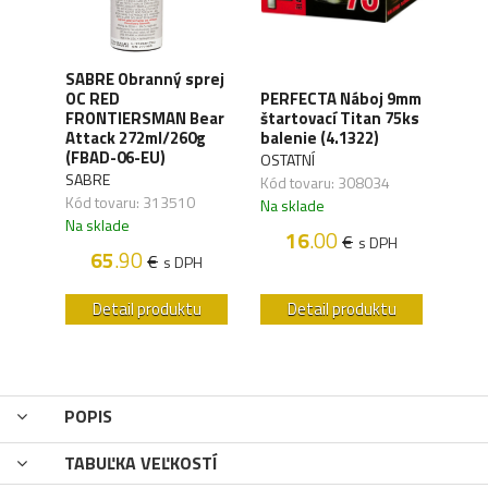
SABRE Obranný sprej
OC RED
PERFECTA Náboj 9mm
CO2 
FRONTIERSMAN Bear
štartovací Titan 75ks
Silv
ck
Attack 272ml/260g
balenie (4.1322)
(4.1
(FBAD-06-EU)
OSTATNÍ
UMA
SABRE
,04
Kód tovaru: 308034
Kód 
Kód tovaru: 313510
Na sklade
Na s
Na sklade
16
.00
€
H
s DPH
65
.90
€
s DPH
u
Detail produktu
Detail produktu
POPIS
TABUĽKA VEĽKOSTÍ