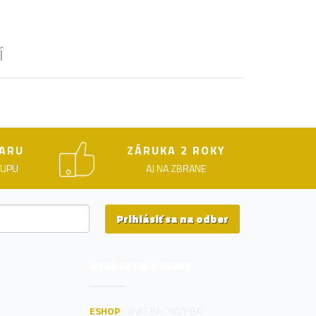
Í
ARU
ZÁRUKA 2 ROKY
KUPU
AJ NA ZBRANE
Prihlásiť sa na odber
OTVÁRACIE HODINY
ESHOP
VIVO BA
NIVY BA