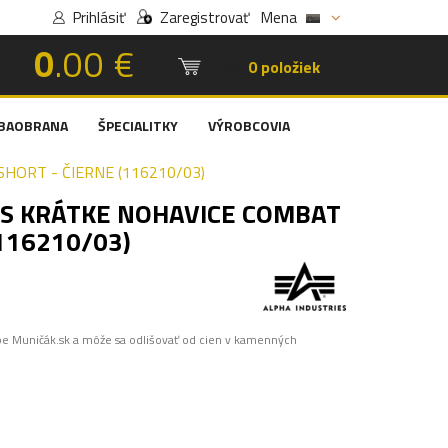
Prihlásiť
Zaregistrovať
Mena
0
.00 €
Košík:
0 položiek
BAOBRANA
ŠPECIALITKY
VÝROBCOVIA
HORT - ČIERNE (116210/03)
ES KRÁTKE NOHAVICE COMBAT
(116210/03)
pe Muničák.sk a môže sa odlišovať od cien v kamenných