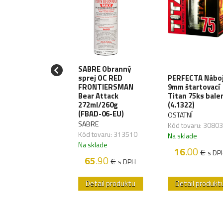
SABRE Obranný
LE10 Meč
sprej OC RED
PERFECTA Nábo
izashi 53cm -
FRONTIERSMAN
9mm štartovací
rung
Bear Attack
Titan 75ks bale
od/Black
272ml/260g
(4.1322)
ATNÍ
(FBAD-06-EU)
OSTATNÍ
 tovaru:
SABRE
Kód tovaru: 3080
828,04
Kód tovaru: 313510
Na sklade
sklade
Na sklade
16
.00
€
s DP
89
.60
€
s DPH
65
.90
€
s DPH
etail produktu
Detail produktu
Detail produkt