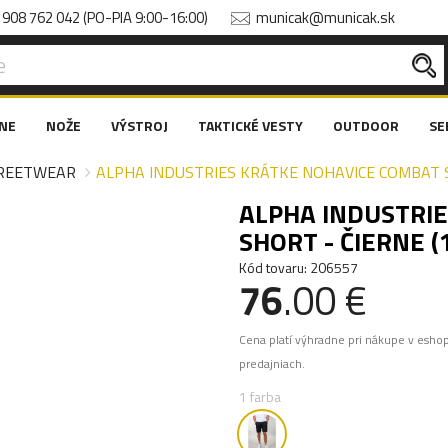
908 762 042 (PO-PIA 9:00-16:00)
municak@municak.sk
NE
NOŽE
VÝSTROJ
TAKTICKÉ VESTY
OUTDOOR
SE
REETWEAR
ALPHA INDUSTRIES KRÁTKE NOHAVICE COMBAT S
ALPHA INDUSTRI
SHORT - ČIERNE 
Kód tovaru: 206557
76
.00 €
Cena platí výhradne pri nákupe v esho
predajniach.
1 farba