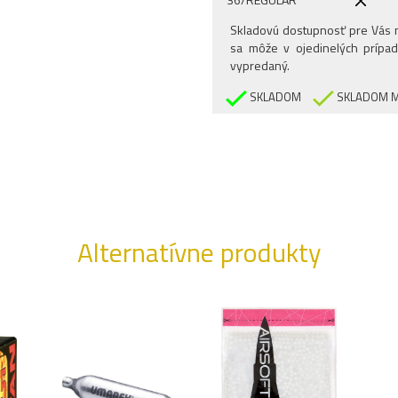
38/REGULAR
Skladovú dostupnosť pre Vás n
sa môže v ojedinelých prípad
40/REGULAR
vypredaný.
SKLADOM
SKLADOM M
Alternatívne produkty