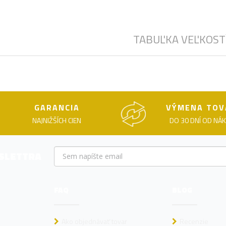
TABUĽKA VEĽKOST
GARANCIA
VÝMENA TOV
NAJNIŽŠÍCH CIEN
DO 30 DNÍ OD NÁ
WSLETTRA
FAQ
BLOG
Ako objednávať tovar
Recenzie