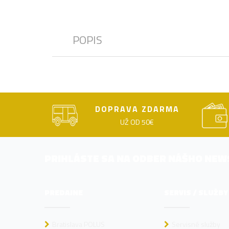
POPIS
DOPRAVA ZDARMA
UŽ OD 50€
PRIHLÁSTE SA NA ODBER NÁŠHO NE
PREDAJNE
SERVIS / SLUŽBY
Bratislava POLUS
Servisné služby