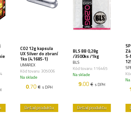
j
SP
CO2 12g kapsula
BLS BB 0,28g
Zá
UX Silver do zbraní
nie
/3500ks /1kg
S-
1ks (4.1685-1)
12
BLS
UMAREX
SP
Kód tovaru: 116465
Kód tovaru: 305006
34
Kó
Na sklade
Na sklade
Na
9
.00
€
s DPH
0
.70
€
s DPH
H
u
Detail produktu
Detail produktu