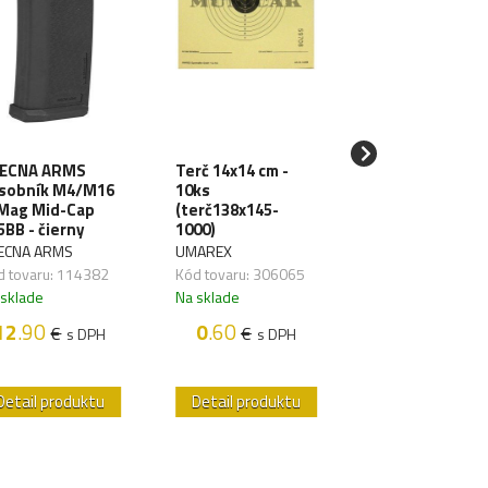
ECNA ARMS
Terč 14x14 cm -
SPECNA ARMS
sobník M4/M16
10ks
LiPo batéria 11
Mag Mid-Cap
(terč138x145-
1000mAh 3S 20
5BB - čierny
1000)
TDean (1pack)
ECNA ARMS
UMAREX
SPECNA ARMS
d tovaru: 114382
Kód tovaru: 306065
Kód tovaru: 1176
 sklade
Na sklade
Na sklade
12
.90
0
.60
18
.50
€
€
€
s DPH
s DPH
s D
Detail produktu
Detail produktu
Detail produk