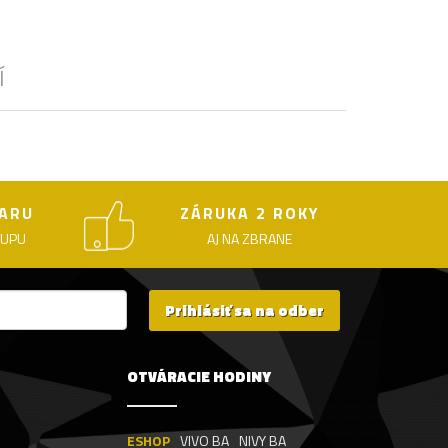
Í
ARU
ZÁRUKA 2 ROKY
KUPU
AJ NA ZBRANE
Prihlásiť sa na odber
OTVÁRACIE HODINY
ESHOP
VIVO BA
NIVY BA