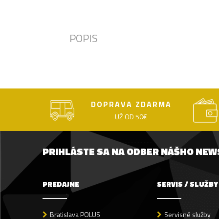
POPIS
DOPRAVA ZDARMA
UŽ OD 50€
PRIHLÁSTE SA NA ODBER NÁŠHO NE
PREDAJNE
SERVIS / SLUŽBY
Bratislava POLUS
Servisné služby