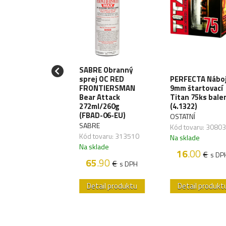
SABRE Obranný
LE10 Meč
sprej OC RED
PERFECTA Nábo
izashi 53cm -
FRONTIERSMAN
9mm štartovací
rung
Bear Attack
Titan 75ks bale
od/Black
272ml/260g
(4.1322)
ATNÍ
(FBAD-06-EU)
OSTATNÍ
 tovaru:
SABRE
Kód tovaru: 3080
828,04
Kód tovaru: 313510
Na sklade
sklade
Na sklade
16
.00
€
s DP
89
.60
€
s DPH
65
.90
€
s DPH
etail produktu
Detail produktu
Detail produkt