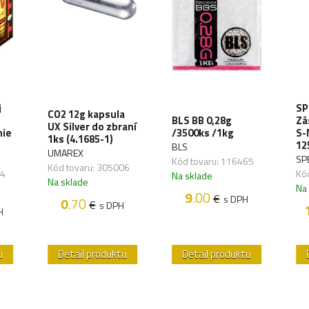
j
SP
CO2 12g kapsula
BLS BB 0,28g
Zá
UX Silver do zbraní
nie
/3500ks /1kg
S-
1ks (4.1685-1)
12
BLS
UMAREX
SP
Kód tovaru: 116465
Kód tovaru: 305006
34
Kó
Na sklade
Na sklade
Na
9
.00
€
s DPH
0
.70
€
s DPH
H
u
Detail produktu
Detail produktu