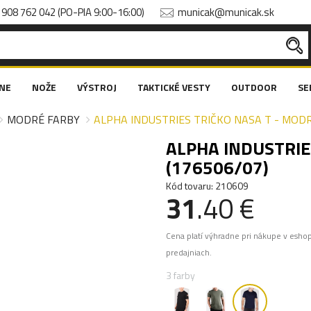
908 762 042 (PO-PIA 9:00-16:00)
municak@municak.sk
NE
NOŽE
VÝSTROJ
TAKTICKÉ VESTY
OUTDOOR
SE
MODRÉ FARBY
ALPHA INDUSTRIES TRIČKO NASA T - MODR
ALPHA INDUSTRIE
(176506/07)
Kód tovaru: 210609
31
.40 €
Cena platí výhradne pri nákupe v esho
predajniach.
3 farby