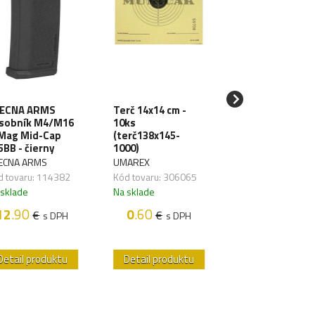
ECNA ARMS
Terč 14x14 cm -
SPECNA ARMS
sobník M4/M16
10ks
LiPo batéria 11
Mag Mid-Cap
(terč138x145-
1000mAh 3S 20
5BB - čierny
1000)
TDean (1pack)
ECNA ARMS
UMAREX
SPECNA ARMS
d tovaru: 114382
Kód tovaru: 306065
Kód tovaru: 1176
 sklade
Na sklade
Na sklade
12
.90
0
.60
18
.50
€
€
€
s DPH
s DPH
s D
Detail produktu
Detail produktu
Detail produk