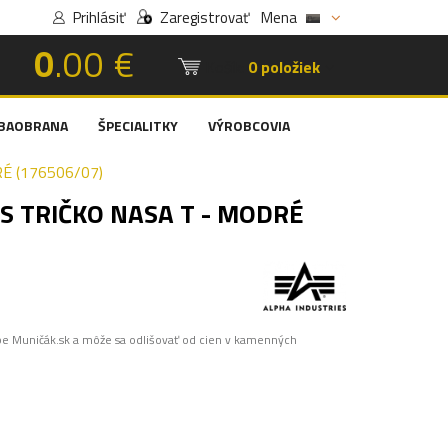
Prihlásiť
Zaregistrovať
Mena
0
.00 €
Košík:
0 položiek
BAOBRANA
ŠPECIALITKY
VÝROBCOVIA
É (176506/07)
S TRIČKO NASA T - MODRÉ
pe Muničák.sk a môže sa odlišovať od cien v kamenných