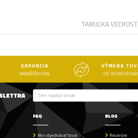
TABUĽKA VEĽKOST
GARANCIA
VÝMENA TOV
NAJNIŽŠÍCH CIEN
DO 30 DNÍ OD NÁ
WSLETTRA
FAQ
BLOG
Ako objednávať tovar
Recenzie