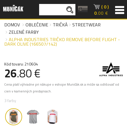
( 0 )
0
.00 €
DOMOV
OBLEČENIE
TRIČKÁ
STREETWEAR
ZELENÉ FARBY
ALPHA INDUSTRIES TRIČKO REMOVE BEFORE FLIGHT -
DARK OLIVE (166507/142)
Kód tovaru: 210604
26
.80 €
Cena platí výhradne pri nákupe v eshope Muničák.sk a môže sa odlišovať od
cien v kamenných predajniach.
3 farby