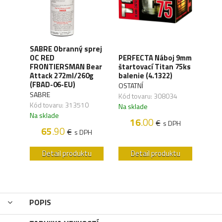
SABRE Obranný sprej
OC RED
PERFECTA Náboj 9mm
CO2 
FRONTIERSMAN Bear
štartovací Titan 75ks
Silv
ck
Attack 272ml/260g
balenie (4.1322)
(4.1
(FBAD-06-EU)
OSTATNÍ
UMA
SABRE
,04
Kód tovaru: 308034
Kód 
Kód tovaru: 313510
Na sklade
Na s
Na sklade
16
.00
€
H
s DPH
65
.90
€
s DPH
u
Detail produktu
Detail produktu
POPIS