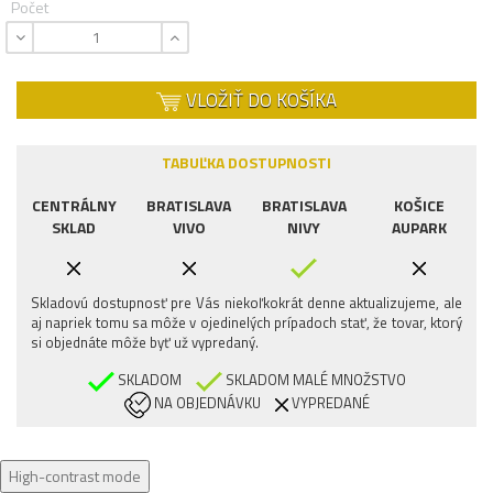
Počet
VLOŽIŤ DO KOŠÍKA
TABUĽKA DOSTUPNOSTI
CENTRÁLNY
BRATISLAVA
BRATISLAVA
KOŠICE
SKLAD
VIVO
NIVY
AUPARK
Skladovú dostupnosť pre Vás niekoľkokrát denne aktualizujeme, ale
aj napriek tomu sa môže v ojedinelých prípadoch stať, že tovar, ktorý
si objednáte môže byť už vypredaný.
SKLADOM
SKLADOM MALÉ MNOŽSTVO
NA OBJEDNÁVKU
VYPREDANÉ
High-contrast mode