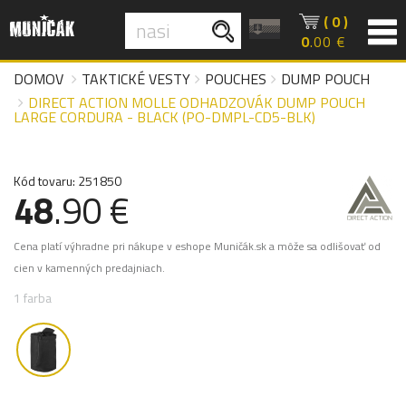
( 0 )
0
.00 €
DOMOV
TAKTICKÉ VESTY
POUCHES
DUMP POUCH
DIRECT ACTION MOLLE ODHADZOVÁK DUMP POUCH
LARGE CORDURA - BLACK (PO-DMPL-CD5-BLK)
Kód tovaru: 251850
48
.90 €
Cena platí výhradne pri nákupe v eshope Muničák.sk a môže sa odlišovať od
cien v kamenných predajniach.
1 farba