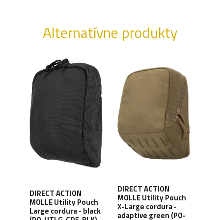
Alternatívne produkty
DIRECT ACTION
DIR
DIRECT ACTION
ontal
MOLLE Utility Pouch
MOLL
MOLLE Utility Pouch
X-Large cordura -
X-La
Large cordura - black
ve
adaptive green (PO-
coy
(PO-UTLG-CD5-BLK)