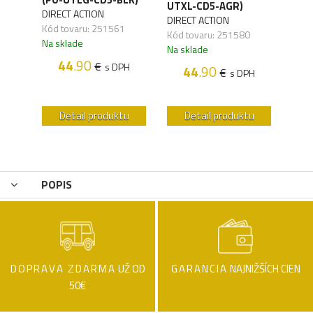
-
UTXL-CD5-AGR)
UTX
DIRECT ACTION
DIRECT ACTION
DIRE
Kód tovaru: 251561
Kód tovaru: 251580
Kód 
Na sklade
,20
Na sklade
Na s
44
.90
€
s DPH
44
.90
€
s DPH
H
u
Detail produktu
Detail produktu
POPIS
DOPRAVA ZDARMA
UŽ OD
GARANCIA
NAJNIŽŠÍCH CIEN
50€