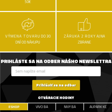
50€
VÝMENA TOVARU
DO 30
ZÁRUKA 2 ROKY
AJ NA
DNÍ OD NÁKUPU
ZBRANE
PRIHLÁSTE SA NA ODBER NÁŠHO NEWSLETTRA
Prihlásiť sa na odber
OTVÁRACIE HODINY
ESHOP
VIVO BA
NIVY BA
AUPARK KE