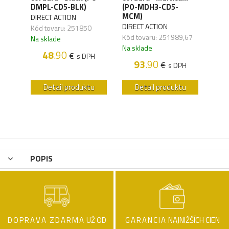
cord
DMPL-CD5-BLK)
(PO-MDH3-CD5-
(PO
MCM)
DIRECT ACTION
DIRE
,01
DIRECT ACTION
Kód tovaru: 251850
Kód 
Kód tovaru: 251989,67
Na sklade
Na s
Na sklade
H
48
.90
€
s DPH
93
.90
€
s DPH
u
Detail produktu
Detail produktu
POPIS
DOPRAVA ZDARMA
UŽ OD
GARANCIA
NAJNIŽŠÍCH CIEN