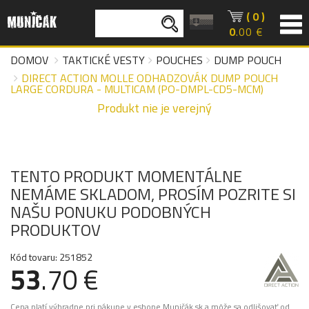
( 0 )
0
.00 €
DOMOV
TAKTICKÉ VESTY
POUCHES
DUMP POUCH
DIRECT ACTION MOLLE ODHADZOVÁK DUMP POUCH
LARGE CORDURA - MULTICAM (PO-DMPL-CD5-MCM)
Produkt nie je verejný
TENTO PRODUKT MOMENTÁLNE
NEMÁME SKLADOM, PROSÍM POZRITE SI
NAŠU PONUKU PODOBNÝCH
PRODUKTOV
Kód tovaru: 251852
53
.70 €
Cena platí výhradne pri nákupe v eshope Muničák.sk a môže sa odlišovať od