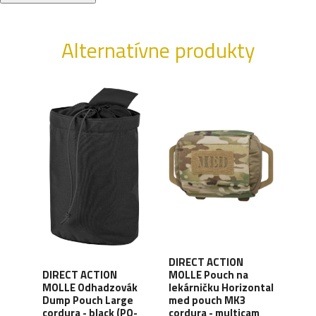
Alternatívne produkty
DIRECT ACTION
DIR
DIRECT ACTION
MOLLE Pouch na
MOL
MOLLE Odhadzovák
lekárničku Horizontal
ple
zás
Dump Pouch Large
med pouch MK3
 (PC-
Relo
cordura - black (PO-
cordura - multicam