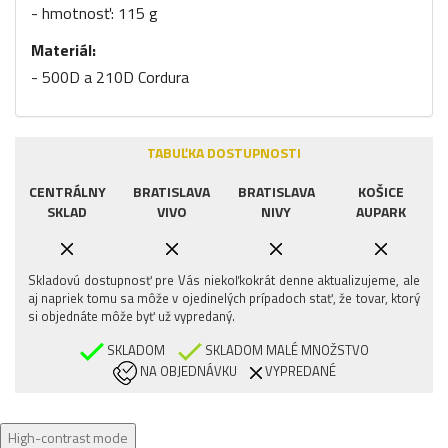
- hmotnosť: 115 g
Materiál:
- 500D a 210D Cordura
TABUĽKA DOSTUPNOSTI
CENTRÁLNY
BRATISLAVA
BRATISLAVA
KOŠICE
SKLAD
VIVO
NIVY
AUPARK
Skladovú dostupnosť pre Vás niekoľkokrát denne aktualizujeme, ale
aj napriek tomu sa môže v ojedinelých prípadoch stať, že tovar, ktorý
si objednáte môže byť už vypredaný.
SKLADOM
SKLADOM MALÉ MNOŽSTVO
NA OBJEDNÁVKU
VYPREDANÉ
High-contrast mode