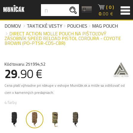
( 0 )
0
.00 €
DOMOV
TAKTICKÉ VESTY
POUCHES
MAG POUCH
DIRECT ACTION MOLLE POUCH NA PIŠTOĽOVÝ
ZÁSOBNÍK SPEED RELOAD PISTOL CORDURA - COYOTE
BROWN (PO-PTSR-CD5-CBR)
Kód tovaru: 251994,52
29
.90 €
Cena platí výhradne pri nákupe v eshope Muničák.sk a môže sa odlišovať od
cien v kamenných predajniach.
4 farby