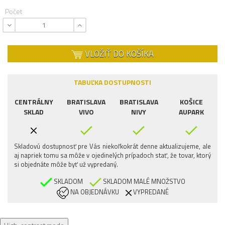
Počet
VLOŽIŤ DO KOŠÍKA
TABUĽKA DOSTUPNOSTI
CENTRÁLNY
BRATISLAVA
BRATISLAVA
KOŠICE
SKLAD
VIVO
NIVY
AUPARK
Skladovú dostupnosť pre Vás niekoľkokrát denne aktualizujeme, ale
aj napriek tomu sa môže v ojedinelých prípadoch stať, že tovar, ktorý
si objednáte môže byť už vypredaný.
SKLADOM
SKLADOM MALÉ MNOŽSTVO
NA OBJEDNÁVKU
VYPREDANÉ