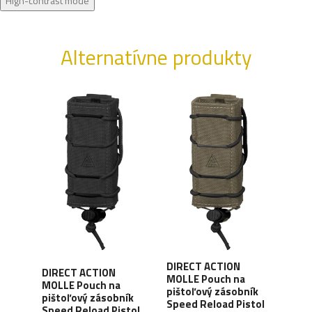
High-contrast mode
Alternatívne produkty
DIRECT ACTION
DIRECT ACTION
DIR
MOLLE Pouch na
MOLLE Pouch na
MOL
pištoľový zásobník
pištoľový zásobník
pišt
Speed Reload Pistol
ouch
Speed Reload Pistol
Spee