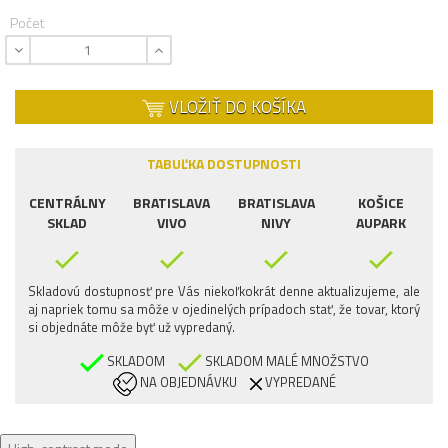
Počet
VLOŽIŤ DO KOŠÍKA
TABUĽKA DOSTUPNOSTI
CENTRÁLNY
BRATISLAVA
BRATISLAVA
KOŠICE
SKLAD
VIVO
NIVY
AUPARK
Skladovú dostupnosť pre Vás niekoľkokrát denne aktualizujeme, ale
aj napriek tomu sa môže v ojedinelých prípadoch stať, že tovar, ktorý
si objednáte môže byť už vypredaný.
SKLADOM
SKLADOM MALÉ MNOŽSTVO
NA OBJEDNÁVKU
VYPREDANÉ