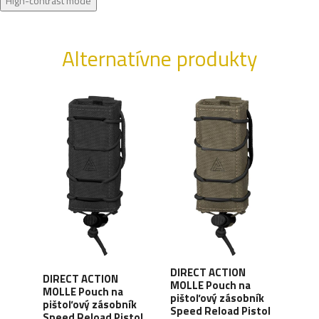
High-contrast mode
Alternatívne produkty
DIRECT ACTION
DIR
DIRECT ACTION
MOLLE Pouch na
MOL
MOLLE Pouch na
pištoľový zásobník
pišt
sal
pištoľový zásobník
Speed Reload Pistol
Spee
dura
Speed Reload Pistol