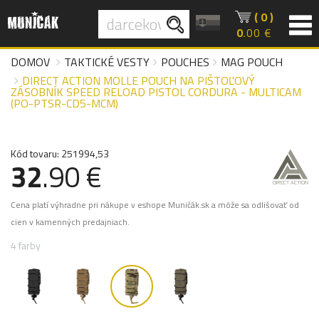
( 0 )
0
.00 €
DOMOV
TAKTICKÉ VESTY
POUCHES
MAG POUCH
DIRECT ACTION MOLLE POUCH NA PIŠTOĽOVÝ
ZÁSOBNÍK SPEED RELOAD PISTOL CORDURA - MULTICAM
(PO-PTSR-CD5-MCM)
Kód tovaru: 251994,53
32
.90 €
Cena platí výhradne pri nákupe v eshope Muničák.sk a môže sa odlišovať od
cien v kamenných predajniach.
4 farby