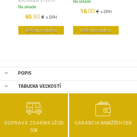
Kód tovaru: 313510
Na sklade
Na s
Na sklade
16
.00
€
H
s DPH
65
.90
€
s DPH
u
Detail produktu
Detail produktu
POPIS
TABUĽKA VEĽKOSTÍ
DOPRAVA ZDARMA
UŽ OD
GARANCIA
NAJNIŽŠÍCH CIEN
50€