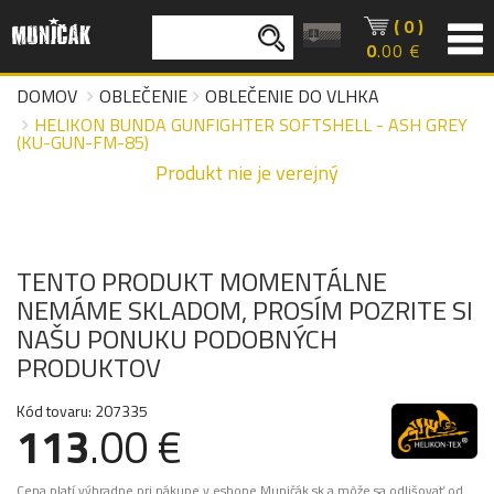
( 0 )
0
.00 €
DOMOV
OBLEČENIE
OBLEČENIE DO VLHKA
HELIKON BUNDA GUNFIGHTER SOFTSHELL - ASH GREY
(KU-GUN-FM-85)
Produkt nie je verejný
TENTO PRODUKT MOMENTÁLNE
NEMÁME SKLADOM, PROSÍM POZRITE SI
NAŠU PONUKU PODOBNÝCH
PRODUKTOV
Kód tovaru: 207335
113
.00 €
Cena platí výhradne pri nákupe v eshope Muničák.sk a môže sa odlišovať od