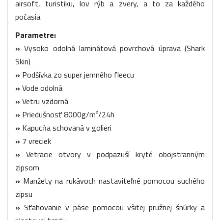
airsoft, turistiku, lov rýb a zvery, a to za každého
počasia.
Parametre:
»
Vysoko odolná laminátová povrchová úprava (Shark
Skin)
»
Podšívka zo super jemného fleecu
»
Vode odolná
»
Vetru vzdorná
»
Priedušnosť 8000g/m²/24h
»
Kapucňa schovaná v golieri
»
7 vreciek
»
Vetracie otvory v podpazuší kryté obojstranným
zipsom
»
Manžety na rukávoch nastaviteľné pomocou suchého
zipsu
»
Sťahovanie v páse pomocou všitej pružnej šnúrky a