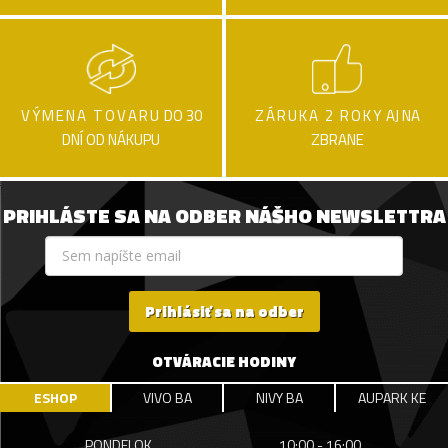
VÝMENA TOVARU
DO 30
ZÁRUKA 2 ROKY
AJ NA
DNÍ OD NÁKUPU
ZBRANE
PRIHLÁSTE SA NA ODBER NÁŠHO NEWSLETTRA
Prihlásiť sa na odber
OTVÁRACIE HODINY
ESHOP
VIVO BA
NIVY BA
AUPARK KE
PONDELOK
10:00 - 16:00