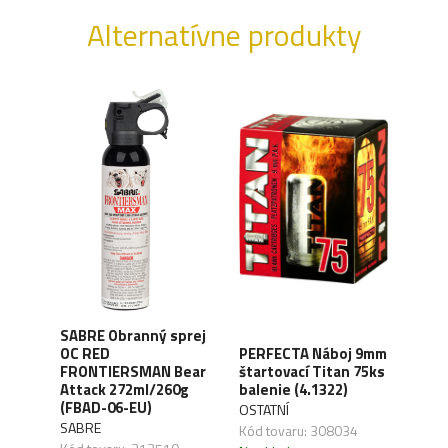
Alternatívne produkty
SABRE Obranný sprej
OC RED
PERFECTA Náboj 9mm
CO2 
FRONTIERSMAN Bear
štartovací Titan 75ks
Silv
ck
Attack 272ml/260g
balenie (4.1322)
(4.1
(FBAD-06-EU)
OSTATNÍ
UMA
SABRE
,04
Kód tovaru: 308034
Kód 