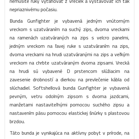
nemusíte ruky vyťahovať z vreciek a vystavovať ich tak
nepriaznivému počasiu.
Bunda Gunfighter je vybavená jedným vnútorným
vreckom s uzatváraním na suchý zips, dvoma vreckami
na ramenách uzatváraných na zips s velcro panelmi,
jedným vreckom na ľavej ruke s uzatváraním na zips,
dvoma vreckami na hrudi uzatváranými na zips a veľkým
vreckom na chrbte uzatváraným dvoma zipsami. Vrecká
na hrudi sú vybavené D prstencom slúžiacim na
zavesenie drobností a dierkou na prevlečenie kábla od
slúchadiel. Softshellová bunda Gunfighter je vybavená
pevným, vetru odolným zipsom s dvoma jazdcami,
manžetami nastaviteľnými pomocou suchého zipsu a
nastavením pásu pomocou elastickej šnúrky s plastovou
brzdou.
Táto bunda je vynikajúca na aktívny pobyt v prírode, na