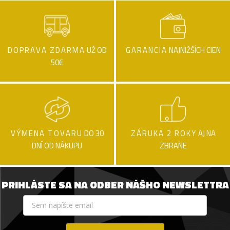
DOPRAVA ZDARMA
UŽ OD
GARANCIA
NAJNIŽŠÍCH CIEN
50€
VÝMENA TOVARU
DO 30
ZÁRUKA 2 ROKY
AJ NA
DNÍ OD NÁKUPU
ZBRANE
PRIHLÁSTE SA NA ODBER NÁŠHO NEWSLETTRA