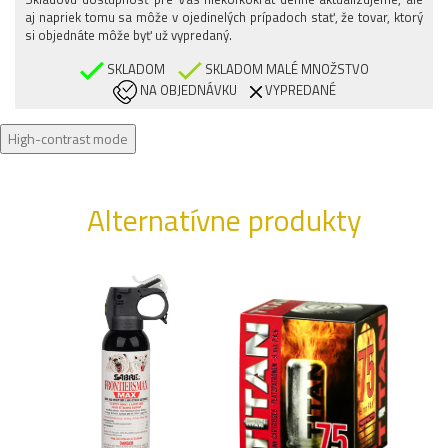
3XL/REGULAR
aj napriek tomu sa môže v ojedinelých prípadoch stať, že tovar, ktorý
si objednáte môže byť už vypredaný.
SKLADOM
SKLADOM MALÉ MNOŽSTVO
NA OBJEDNÁVKU
VYPREDANÉ
High-contrast mode
Alternatívne produkty