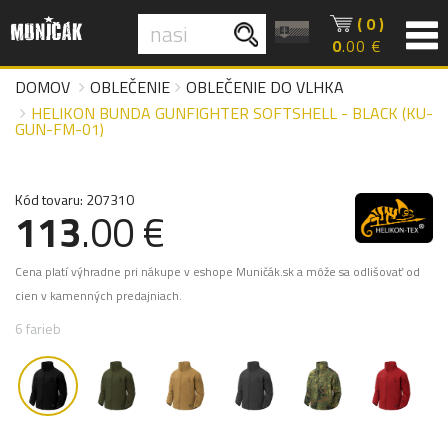
( 0 )
0
.00 €
DOMOV
OBLEČENIE
OBLEČENIE DO VLHKA
HELIKON BUNDA GUNFIGHTER SOFTSHELL - BLACK (KU-
GUN-FM-01)
Kód tovaru: 207310
113
.00 €
Cena platí výhradne pri nákupe v eshope Muničák.sk a môže sa odlišovať od
cien v kamenných predajniach.
6 farieb