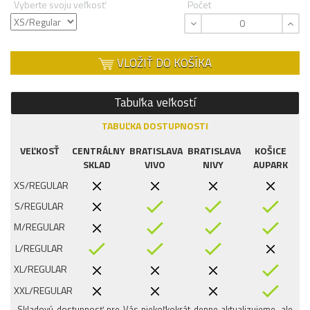
Vyberte svoju veľkosť
Počet
VLOŽIŤ DO KOŠÍKA
Tabuľka veľkostí
TABUĽKA DOSTUPNOSTI
VEĽKOSŤ
CENTRÁLNY
BRATISLAVA
BRATISLAVA
KOŠICE
SKLAD
VIVO
NIVY
AUPARK
XS/REGULAR
S/REGULAR
M/REGULAR
L/REGULAR
XL/REGULAR
XXL/REGULAR
Skladovú dostupnosť pre Vás niekoľkokrát denne aktualizujeme, ale