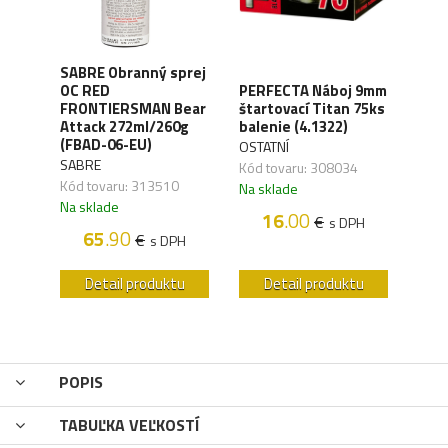
SABRE Obranný sprej
OC RED
PERFECTA Náboj 9mm
CO2 
FRONTIERSMAN Bear
štartovací Titan 75ks
Silv
ck
Attack 272ml/260g
balenie (4.1322)
(4.1
(FBAD-06-EU)
OSTATNÍ
UMA
SABRE
,04
Kód tovaru: 308034
Kód 
Kód tovaru: 313510
Na sklade
Na s
Na sklade
16
.00
€
H
s DPH
65
.90
€
s DPH
u
Detail produktu
Detail produktu
POPIS
TABUĽKA VEĽKOSTÍ