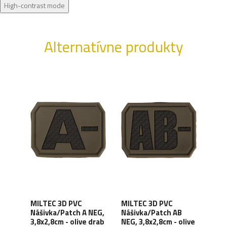
High-contrast mode
Alternatívne produkty
MILTEC 3D PVC
MILTEC 3D PVC
MIL
din
Nášivka/Patch A NEG,
Nášivka/Patch AB
Náši
3,8x2,8cm - olive drab
NEG, 3,8x2,8cm - olive
3,8x