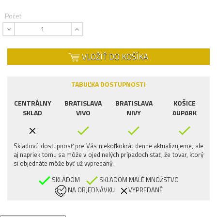
Počet
VLOŽIŤ DO KOŠÍKA
TABUĽKA DOSTUPNOSTI
CENTRÁLNY
BRATISLAVA
BRATISLAVA
KOŠICE
SKLAD
VIVO
NIVY
AUPARK
Skladovú dostupnosť pre Vás niekoľkokrát denne aktualizujeme, ale
aj napriek tomu sa môže v ojedinelých prípadoch stať, že tovar, ktorý
si objednáte môže byť už vypredaný.
SKLADOM
SKLADOM MALÉ MNOŽSTVO
NA OBJEDNÁVKU
VYPREDANÉ