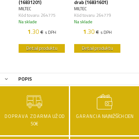
(16831201)
drab (16831601)
coyo
MILTEC
MILTEC
MILT
,13
Kód tovaru: 264775
Kód tovaru: 264779
Kód 
Na sklade
Na sklade
Na s
1
.30
1
.30
€
€
H
s DPH
s DPH
u
Detail produktu
Detail produktu
POPIS
DOPRAVA ZDARMA
UŽ OD
GARANCIA
NAJNIŽŠÍCH CIEN
50€