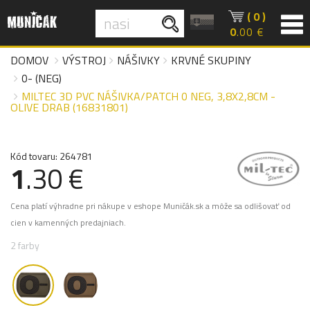
( 0 )
0
.00 €
DOMOV
VÝSTROJ
NÁŠIVKY
KRVNÉ SKUPINY
0- (NEG)
MILTEC 3D PVC NÁŠIVKA/PATCH 0 NEG, 3,8X2,8CM -
OLIVE DRAB (16831801)
Kód tovaru: 264781
1
.30 €
Cena platí výhradne pri nákupe v eshope Muničák.sk a môže sa odlišovať od
cien v kamenných predajniach.
2 farby