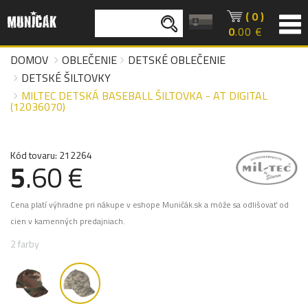
( 0 )
0
.00 €
DOMOV
OBLEČENIE
DETSKÉ OBLEČENIE
DETSKÉ ŠILTOVKY
MILTEC DETSKÁ BASEBALL ŠILTOVKA - AT DIGITAL
(12036070)
Kód tovaru: 212264
5
.60 €
Cena platí výhradne pri nákupe v eshope Muničák.sk a môže sa odlišovať od
cien v kamenných predajniach.
2 farby