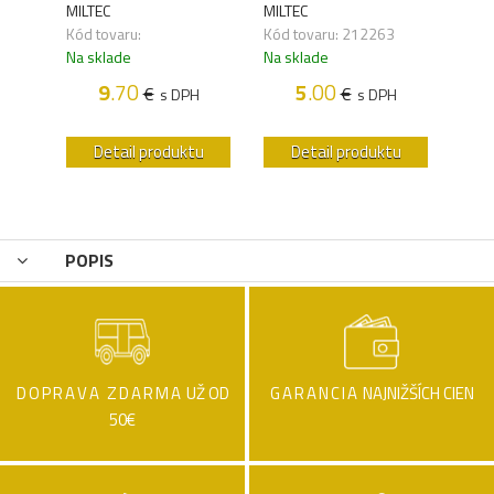
MILTEC
MILTEC
MILT
Kód tovaru:
Kód tovaru: 212263
Kód 
Na sklade
Na sklade
Na s
H
9
.70
5
.00
€
€
s DPH
s DPH
u
Detail produktu
Detail produktu
POPIS
DOPRAVA ZDARMA
UŽ OD
GARANCIA
NAJNIŽŠÍCH CIEN
50€