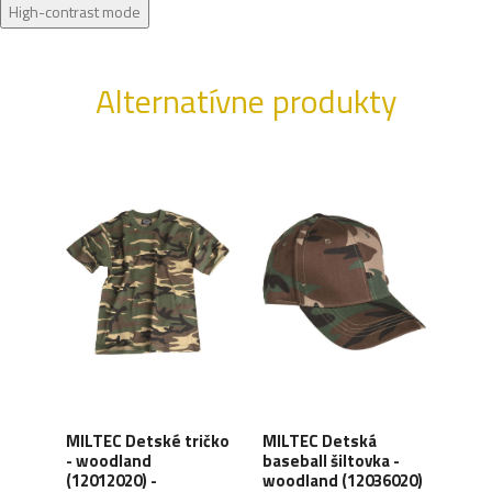
High-contrast mode
Alternatívne produkty
MILTEC Detské tričko
MILTEC Detská
MIL
M51
- woodland
baseball šiltovka -
BDU
)
(12012020) -
woodland (12036020)
(120