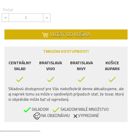
Počet
VLOŽIŤ DO KOŠÍKA
TABUĽKA DOSTUPNOSTI
CENTRÁLNY
BRATISLAVA
BRATISLAVA
KOŠICE
SKLAD
VIVO
NIVY
AUPARK
Skladovú dostupnosť pre Vás niekoľkokrát denne aktualizujeme, ale
aj napriek tomu sa môže v ojedinelých prípadoch stať, že tovar, ktorý
si objednáte môže byť už vypredaný.
SKLADOM
SKLADOM MALÉ MNOŽSTVO
NA OBJEDNÁVKU
VYPREDANÉ