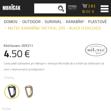
( 0 )
0
.00 €
DOMOV
OUTDOOR
SURVIVAL
KARABÍNY
PLASTOVÉ
MILTEC KARABÍNA TACTICAL 2KS - BLACK (15922502)
Kód tovaru: 269211
4
.50 €
Cena platí výhradne pri nákupe v eshope Muničák.sk a môže sa odlišovať od
cien v kamenných predajniach.
2 farby
Počet