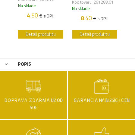
,11
Kód tovaru: 261283,01
Kód 
Na sklade
Na sklade
Na s
4
.50
€
s DPH
8
.40
€
H
s DPH
u
Detail produktu
Detail produktu
POPIS
DOPRAVA ZDARMA
UŽ OD
GARANCIA
NAJNIŽŠÍCH CIEN
50€