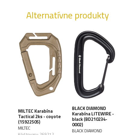
Alternatívne produkty
BLACK DIAMOND
BLA
MILTEC Karabína
E,
Karabína LITEWIRE -
Kara
Tactical 2ks - coyote
black (BD210234-
gre
(15922505)
0002)
3005
MILTEC
BLACK DIAMOND
BLA
Kód tovaru: 269212