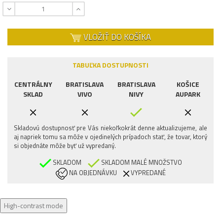
VLOŽIŤ DO KOŠÍKA
TABUĽKA DOSTUPNOSTI
CENTRÁLNY
BRATISLAVA
BRATISLAVA
KOŠICE
SKLAD
VIVO
NIVY
AUPARK
Skladovú dostupnosť pre Vás niekoľkokrát denne aktualizujeme, ale
aj napriek tomu sa môže v ojedinelých prípadoch stať, že tovar, ktorý
si objednáte môže byť už vypredaný.
SKLADOM
SKLADOM MALÉ MNOŽSTVO
NA OBJEDNÁVKU
VYPREDANÉ
High-contrast mode