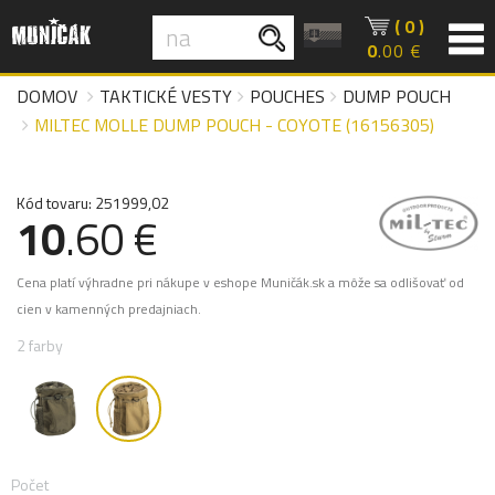
( 0 )
0
.00 €
DOMOV
TAKTICKÉ VESTY
POUCHES
DUMP POUCH
MILTEC MOLLE DUMP POUCH - COYOTE (16156305)
Kód tovaru: 251999,02
10
.60 €
Cena platí výhradne pri nákupe v eshope Muničák.sk a môže sa odlišovať od
cien v kamenných predajniach.
2 farby
Počet