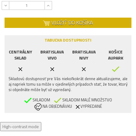
VLOŽIŤ DO KOŠÍKA
TABUĽKA DOSTUPNOSTI
CENTRÁLNY
BRATISLAVA
BRATISLAVA
KOŠICE
SKLAD
VIVO
NIVY
AUPARK
Skladovú dostupnosť pre Vás niekoľkokrát denne aktualizujeme, ale
aj napriek tomu sa môže v ojedinelých prípadoch stať, že tovar, ktorý
si objednáte môže byť už vypredaný.
SKLADOM
SKLADOM MALÉ MNOŽSTVO
NA OBJEDNÁVKU
VYPREDANÉ
High-contrast mode