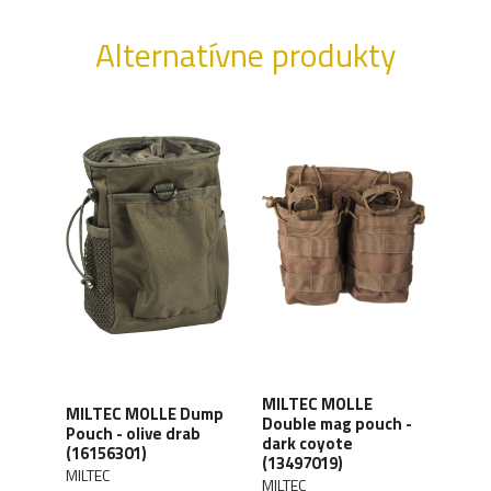
Alternatívne produkty
MILTEC MOLLE
MIL
ouch
MILTEC MOLLE Dump
Double mag pouch -
balí
lack
Pouch - olive drab
dark coyote
dar
(16156301)
(13497019)
(134
MILTEC
MILTEC
MILT