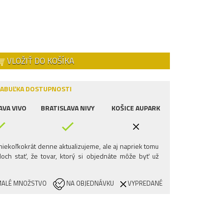
VLOŽIŤ DO KOŠÍKA
ABUĽKA DOSTUPNOSTI
AVA VIVO
BRATISLAVA NIVY
KOŠICE AUPARK
iekoľkokrát denne aktualizujeme, ale aj napriek tomu
och stať, že tovar, ktorý si objednáte môže byť už
ALÉ MNOŽSTVO
NA OBJEDNÁVKU
VYPREDANÉ