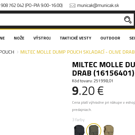
908 762 042 (PO-PIA 9:00-16:00)
municak@municak.sk
NE
NOŽE
VÝSTROJ
TAKTICKÉ VESTY
OUTDOOR
SE
POUCH
MILTEC MOLLE DUMP POUCH SKLADACÍ - OLIVE DRAB
MILTEC MOLLE DU
DRAB (16156401)
Kód tovaru: 251998,01
9
.20 €
Cena platí výhradne pri nákupe v esho
predajniach.
3 farby