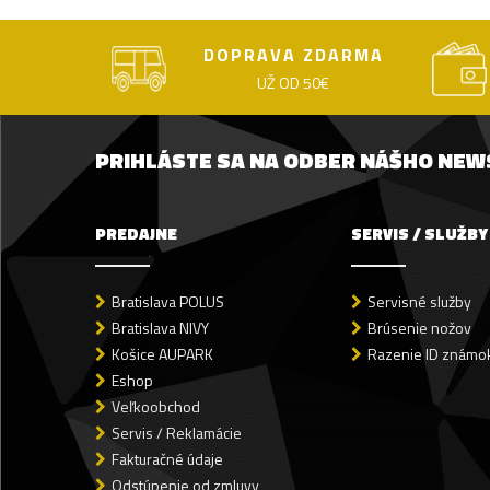
DOPRAVA ZDARMA
UŽ OD 50€
PRIHLÁSTE SA NA ODBER NÁŠHO NE
PREDAJNE
SERVIS / SLUŽBY
Bratislava POLUS
Servisné služby
Bratislava NIVY
Brúsenie nožov
Košice AUPARK
Razenie ID známok
Eshop
Veľkoobchod
Servis / Reklamácie
Fakturačné údaje
Odstúpenie od zmluvy