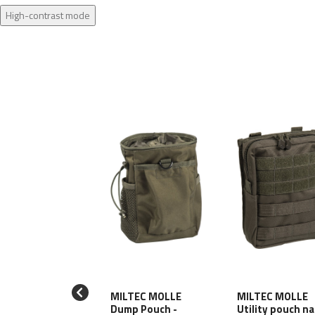
High-contrast mode
NTAGON MOLLE
MILTEC MOLLE
MILTEC MOLLE
lity pouch
Dump Pouch -
Utility pouch na