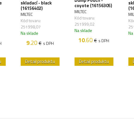
Dump Pouch -
e
skladací - black
sk
coyote (16156305)
(16156402)
(1
MILTEC
MILTEC
MI
Kód tovaru:
Kód tovaru:
Kód
251999,02
251998,07
25
Na sklade
Na sklade
Na
10
.60
€
s DPH
9
.20
€
H
s DPH
u
Detail produktu
Detail produktu