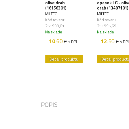
os - olivový
olive drab
opasok LG - oliv
6084-OLV)
(16156301)
drab (13487101)
NTAGON
MILTEC
MILTEC
 tovaru:
Kód tovaru:
Kód tovaru:
995,93
251999,01
251995,69
sklade
Na sklade
Na sklade
14
.60
10
.60
12
.50
€
€
€
s DPH
s DPH
s DP
etail produktu
Detail produktu
Detail produkt
POPIS