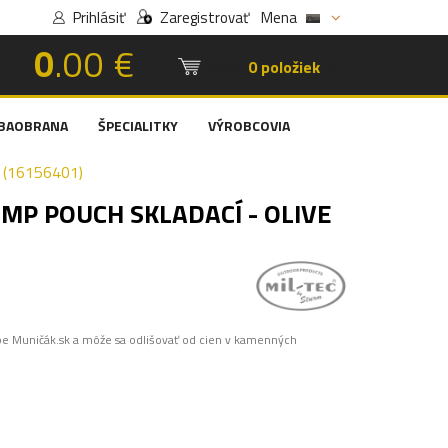
Prihlásiť
Zaregistrovať
Mena
0
.00 €
Košík:
0 položiek
BAOBRANA
ŠPECIALITKY
VÝROBCOVIA
 (16156401)
MP POUCH SKLADACÍ - OLIVE
pe Muničák.sk a môže sa odlišovať od cien v kamenných