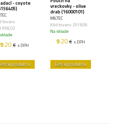
Pouch na
ladací - coyote
horizontálny -
vreckovky - olive
6156405)
olive drab
drab (16000101)
(13487001)
LTEC
MILTEC
MILTEC
 tovaru:
Kód tovaru: 251836
Kód tovaru:
1998,02
Na sklade
251995,70
 sklade
9
.20
Na sklade
€
s DPH
9
.20
€
s DPH
10
.20
€
s D
Detail produktu
Detail produktu
Detail produk