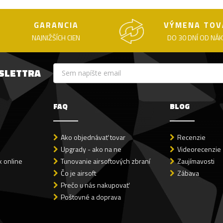
GARANCIA
VÝMENA TOV
NAJNIŽŠÍCH CIEN
DO 30 DNÍ OD NÁ
WSLETTRA
FAQ
BLOG
Ako objednávať tovar
Recenzie
Upgrady - ako na ne
Videorecenzie
 online
Tunovanie airsoftových zbraní
Zaujímavosti
Čo je airsoft
Zábava
Prečo u nás nakupovať
Poštovné a doprava