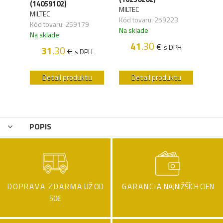
(14059102)
PPK
MILTEC
MILTEC
HELI
,12
Kód tovaru: 259223
Kód tovaru: 259179
Kód 
Na sklade
Na sklade
Na s
H
41
.30
€
s DPH
31
.30
€
s DPH
u
Detail produktu
Detail produktu
POPIS
DOPRAVA ZDARMA
UŽ OD
GARANCIA
NAJNIŽŠÍCH CIEN
50€