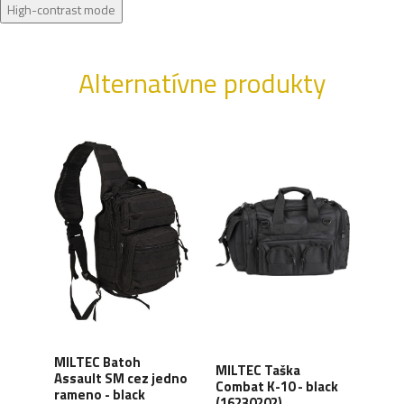
High-contrast mode
Alternatívne produkty
MILTEC Batoh
HEL
MILTEC Taška
Assault SM cez jedno
ram
Combat K-10 - black
edá
rameno - black
cord
(16230202)