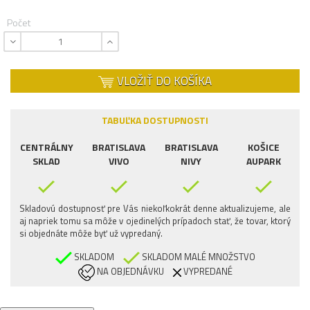
Počet
VLOŽIŤ DO KOŠÍKA
TABUĽKA DOSTUPNOSTI
CENTRÁLNY
BRATISLAVA
BRATISLAVA
KOŠICE
SKLAD
VIVO
NIVY
AUPARK
Skladovú dostupnosť pre Vás niekoľkokrát denne aktualizujeme, ale
aj napriek tomu sa môže v ojedinelých prípadoch stať, že tovar, ktorý
si objednáte môže byť už vypredaný.
SKLADOM
SKLADOM MALÉ MNOŽSTVO
NA OBJEDNÁVKU
VYPREDANÉ