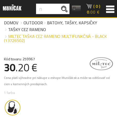
( 0 )
0
.00 €
DOMOV
OUTDOOR
BATOHY, TAŠKY, KAPSIČKY
TAŠKY CEZ RAMENO
MILTEC TAŠKA CEZ RAMENO MULTIFUNKČNÁ - BLACK
(13726502)
Kód tovaru: 259967
30
.20 €
Cena platí výhradne pri nákupe v eshope Muničák.sk a môže sa odlišovať od
cien v kamenných predajniach.
1 farba